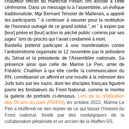
chauffeur officiel du maréchal Pétain, ont assisté à cette
cérémonie. Dans un message lu à l'assemblée, un évêque
traditionaliste, Mgr Bernard Teissier de Mallerais, a appelé
les participants " à continuer à oeuvrer pour la restitution
de l'honneur outragé de ce grand soldat ", et " à expier par
[leur] prière et [leur] action le péché public commis par ses
juges" lors du procès qui l’avait condamné à mort.
Bardella prétend participer à une manifestation contre
l'antisémitisme organisée le 12 novembre par le président
du Sénat et la présidente de l'Assemblée nationale. Sa
présence ainsi que celle de Marine Le Pen, amie de
Frédéric Chatillon à qui elle confie la communication du
RN, constituerait un affront et une insulte à la mémoire des
Juifs tués par les nazis, dont les disciples français figurent
parmi les fondateurs du Front National, comme le montre
la galerie de portraits ci-dessous.
Lors de la célébration
des 50 ans du parti (FN/RN)
, en octobre 2022, Marine Le
Pen a réaffirmé ne rien rejeter de ce qui faisait l’histoire du
Front national, fondé par des nostalgiques de la
collaboration pétainiste et un ancien de la Waffen-SS.