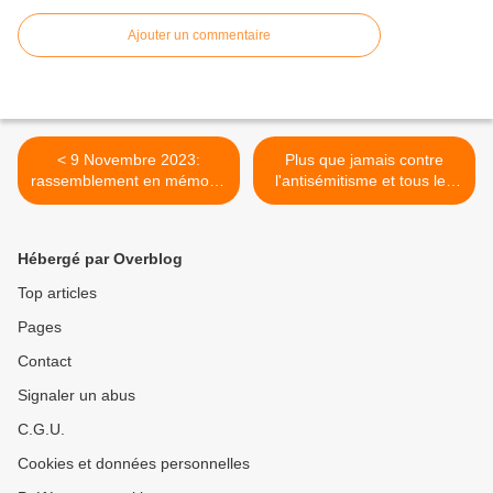
Ajouter un commentaire
< 9 Novembre 2023:
Plus que jamais contre
rassemblement en mémoire
l'antisémitisme et tous les
de la Nuit de Cristal nazie
racismes: débat le 28
janvier >
Hébergé par Overblog
Top articles
Pages
Contact
Signaler un abus
C.G.U.
Cookies et données personnelles