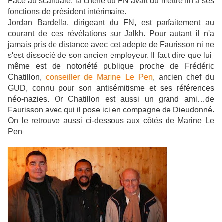
Face au scandale, la cheffe du FN avait du mettre fin à ses
fonctions de président intérimaire.
Jordan Bardella, dirigeant du FN, est parfaitement au
courant de ces révélations sur Jalkh. Pour autant il n'a
jamais pris de distance avec cet adepte de Faurisson ni ne
s'est dissocié de son ancien employeur. Il faut dire que lui-
même est de notoriété publique proche de Frédéric
Chatillon,
conseiller de Marine Le Pen
, ancien chef du
GUD, connu pour son antisémitisme et ses références
néo-nazies. Or Chatillon est aussi un grand ami…de
Faurisson avec qui il pose ici en compagne de Dieudonné.
On le retrouve aussi ci-dessous aux côtés de Marine Le
Pen