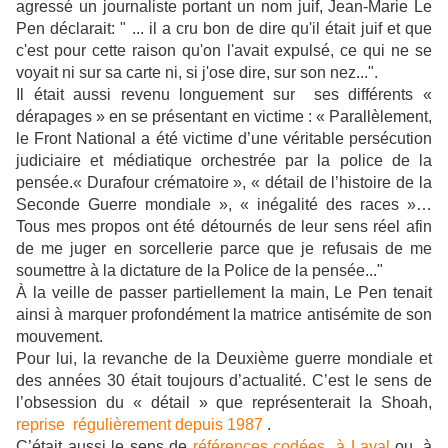
agressé un journaliste portant un nom juif, Jean-Marie Le
Pen déclarait: " ... il a cru bon de dire qu'il était juif et que
c'est pour cette raison qu'on l'avait expulsé, ce qui ne se
voyait ni sur sa carte ni, si j'ose dire, sur son nez...".
Il était aussi revenu longuement sur ses différents «
dérapages » en se présentant en victime : « Parallèlement,
le Front National a été victime d’une véritable persécution
judiciaire et médiatique orchestrée par la police de la
pensée.« Durafour crématoire », « détail de l’histoire de la
Seconde Guerre mondiale », « inégalité des races »…
Tous mes propos ont été détournés de leur sens réel afin
de me juger en sorcellerie parce que je refusais de me
soumettre à la dictature de la Police de la pensée..."
À la veille de passer partiellement la main, Le Pen tenait
ainsi à marquer profondément la matrice antisémite de son
mouvement.
Pour lui, la revanche de la Deuxième guerre mondiale et
des années 30 était toujours d’actualité. C’est le sens de
l’obsession du « détail » que représenterait la Shoah,
reprise régulièrement depuis 1987
.
C’était aussi le sens de
références codées à Laval
ou, à