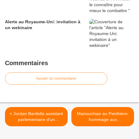
Alerte au Royaume-Uni: invitation à
un webinaire
Commentaires
Ajouter un commentaire
< Jordan Bardella assistant
Manouchian au Panthéon:
parlementaire d'un
hommage aux
négationniste: le sale secret
combattant.es contre le
du président du RN
nazisme >