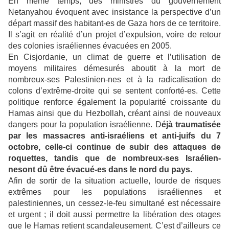
En même temps, des ministres du gouvernement
Netanyahou évoquent avec insistance la perspective d’un
départ massif des habitant-es de Gaza hors de ce territoire.
Il s’agit en réalité d’un projet d’expulsion, voire de retour
des colonies israéliennes évacuées en 2005.
En Cisjordanie, un climat de guerre et l’utilisation de
moyens militaires démesurés aboutit à la mort de
nombreux-ses Palestinien-nes et à la radicalisation de
colons d’extrême-droite qui se sentent conforté-es. Cette
politique renforce également la popularité croissante du
Hamas ainsi que du Hezbollah, créant ainsi de nouveaux
dangers pour la population israélienne. D
éjà t
raumatisée
par les massacres
anti-israéliens et anti-juifs
du 7
octobre,
celle-ci
continue de subir des attaques de
roquettes,
tandis qu
e de nombreux-ses Israélien-
nes
ont
dû
être
évacu
é-e
s
dans le nord du pays.
Afin de sortir de la situation actuelle, lourde de risques
extrêmes pour les populations israéliennes et
palestiniennes, un cessez-le-feu simultané est nécessaire
et urgent ; il doit aussi permettre la libération des otages
que le Hamas retient scandaleusement. C’est d’ailleurs ce