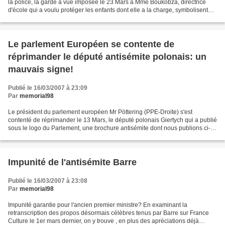
la police, la garde à vue imposée le 23 Mars à Mme Boukobza, directrice
d'école qui a voulu protéger les enfants dont elle a la charge, symbolisent
l'escalade répressive voulue...
Le parlement Européen se contente de
réprimander le député antisémite polonais: un
mauvais signe!
Publié le 16/03/2007 à 23:09
Par
memorial98
Le président du parlement européen Mr Pöttering (PPE-Droite) s'est
contenté de réprimander le 13 Mars, le député polonais Giertych qui a publié
sous le logo du Parlement, une brochure antisémite dont nous publions ci-
dessous des extraits; l'intégralité...
Impunité de l'antisémite Barre
Publié le 16/03/2007 à 23:08
Par
memorial98
Impunité garantie pour l'ancien premier ministre? En examinant la
retranscription des propos désormais célèbres tenus par Barre sur France
Culture le 1er mars dernier, on y trouve , en plus des apréciations déjà