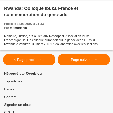
Rwanda: Colloque Ibuka France et
commémoration du génocide
Publié le 13/03/2007 à 21:33
Par
memorial98
Mémoire, Justice, et Soutien aux RescapésL’Association Ibuka
Franceorganise :Un colloque européen sur le génocidedes Tutsi du
Rwandale Vendredi 30 mars 2007En collaboration avec les sections
Ibukade Belgique, Hollande, Rwanda et Suisse La 13e Commémorationdu...
< Page précédente
Page suivante >
Hébergé par Overblog
Top articles
Pages
Contact
Signaler un abus
C.G.U.