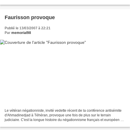
connues sur le "lobby juif de gauche",...
Faurisson provoque
Publié le 13/03/2007 à 22:21
Par
memorial98
Le vétéran négationniste, invité vedette récent de la conférence antisémite
d'Ahmadinedjad à Téhéran, provoque une fois de plus sur le terrain
judiciaire. C'est la longue histoire du négationnisme français et européen qui
est ainsi sur le devant de la...