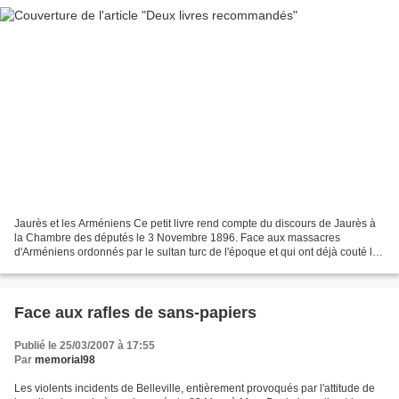
Jaurès et les Arméniens Ce petit livre rend compte du discours de Jaurès à
la Chambre des députés le 3 Novembre 1896. Face aux massacres
d'Arméniens ordonnés par le sultan turc de l'époque et qui ont déjà couté la
vie à 120000 personnes, le silence règne...
Face aux rafles de sans-papiers
Publié le 25/03/2007 à 17:55
Par
memorial98
Les violents incidents de Belleville, entièrement provoqués par l'attitude de