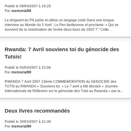
Publié le 08/04/2007 à 18:29
Par
memorial98
Le dirigeant du FN jubile et utilise un langage codé Dans une longue
interview au Monde du 5 Avril , Le Pen fanfaronne et proclame: « Qui se
souvient de la mobilisation de l'entre-deux tours de 2002 ? " Cette
formulation étrange et provocatrice fait référence...
Rwanda: 7 Avril souviens toi du génocide des
Tutsis!
Publié le 05/04/2007 à 23:06
Par
memorial98
RWANDA 7 Avril 2007 13ème COMMEMORATION du GENOCIDE des
TUTSI au RWANDA « Souviens-toi. » Le 7 avril a été déclaré « Journée
Internationale de Réflexion sur le génocide des Tutsi au Rwanda » par la
58ème Assemblée Générale des Nations Unies La Communauté...
Deux livres recommandés
Publié le 30/03/2007 à 21:48
Par
memorial98