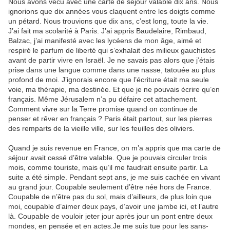
Nous avons vécu avec une carte de séjour valable dix ans. Nous
ignorions que dix années vous claquent entre les doigts comme
un pétard. Nous trouvions que dix ans, c’est long, toute la vie.
J’ai fait ma scolarité à Paris. J’ai appris Baudelaire, Rimbaud,
Balzac, j’ai manifesté avec les lycéens de mon âge, aimé et
respiré le parfum de liberté qui s’exhalait des milieux gauchistes
avant de partir vivre en Israël. Je ne savais pas alors que j’étais
prise dans une langue comme dans une nasse, tatouée au plus
profond de moi. J’ignorais encore que l’écriture était ma seule
voie, ma thérapie, ma destinée. Et que je ne pouvais écrire qu’en
français. Même Jérusalem n’a pu défaire cet attachement.
Comment vivre sur la Terre promise quand on continue de
penser et rêver en français ? Paris était partout, sur les pierres
des remparts de la vieille ville, sur les feuilles des oliviers.
Quand je suis revenue en France, on m’a appris que ma carte de
séjour avait cessé d’être valable. Que je pouvais circuler trois
mois, comme touriste, mais qu’il me faudrait ensuite partir. La
suite a été simple. Pendant sept ans, je me suis cachée en vivant
au grand jour. Coupable seulement d’être née hors de France.
Coupable de n’être pas du sol, mais d’ailleurs, de plus loin que
moi, coupable d’aimer deux pays, d’avoir une jambe ici, et l’autre
là. Coupable de vouloir jeter jour après jour un pont entre deux
mondes, en pensée et en actes.Je me suis tue pour les sans-