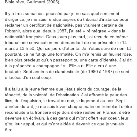
Bible rêve, Gallimard (2005).
Il y a trois semaines, poussée par je ne sais quel sentiment
d’urgence, je me suis rendue auprès du tribunal d’instance pour
réclamer un certificat de nationalité, pas vraiment certaine de
l’obtenir, alors que, depuis 1987, j’ai été « réintégrée » dans la
nationalité française. Deux jours plus tard, j’ai reçu de ce même
tribunal une convocation me demandant de me présenter le 14
mars à 13 h 50. Quinze jours d’attente. Je n’étais sûre de rien. Et
pourtant, ce ne fut qu’une formalité. On m’a remis un feuillet rose,
bien plus précieux qu’un passeport ou une carte d’identité. J’ai dit
à la préposée « champagne ! » . Elle a ri. Elle a cru à une
boutade. Sept années de clandestinité (de 1980 à 1987) se sont
effacées d’un seul coup.
Il a fallu à la jeune femme que j’étais alors du courage, de la
ténacité, de la volonté, de l’obstination. J’ai affronté la peur des
flics, de l’expulsion, le travail au noir, le logement au noir. Sept
années durant, je me suis levée chaque matin en tremblant d’être
reconduite à la frontière et je dois d’être restée en France, d’être
devenue un écrivain, à des gens qui m’ont offert leur coeur, leur
gîte, leur appui, et qui m’ont aidée à devenir ce que je voulais
être.