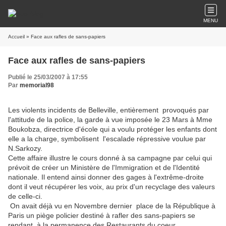
MENU
Accueil
» Face aux rafles de sans-papiers
Face aux rafles de sans-papiers
Publié le 25/03/2007 à 17:55
Par
memorial98
Les violents incidents de Belleville, entièrement provoqués par
l'attitude de la police, la garde à vue imposée le 23 Mars à Mme
Boukobza, directrice d'école qui a voulu protéger les enfants dont
elle a la charge, symbolisent l'escalade répressive voulue par
N.Sarkozy.
Cette affaire illustre le cours donné à sa campagne par celui qui
prévoit de créer un Ministère de l'Immigration et de l'Identité
nationale. Il entend ainsi donner des gages à l'extrême-droite
dont il veut récupérer les voix, au prix d'un recyclage des valeurs
de celle-ci.
On avait déjà vu en Novembre dernier place de la République à
Paris un piège policier destiné à rafler des sans-papiers se
rendant à la permanence des Restaurants du coeur.