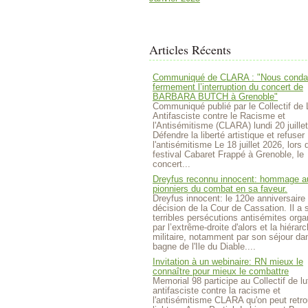
Articles Récents
Communiqué de CLARA : "Nous cond
fermement l’interruption du concert de
BARBARA BUTCH à Grenoble"
Communiqué publié par le Collectif de 
Antifasciste contre le Racisme et
l'Antisémitisme (CLARA) lundi 20 juille
Défendre la liberté artistique et refuser
l'antisémitisme Le 18 juillet 2026, lors 
festival Cabaret Frappé à Grenoble, le
concert...
Dreyfus reconnu innocent: hommage a
pionniers du combat en sa faveur.
Dreyfus innocent: le 120e anniversaire 
décision de la Cour de Cassation. Il a 
terribles persécutions antisémites org
par l’extrême-droite d'alors et la hiérarc
militaire, notamment par son séjour da
bagne de l'Ile du Diable....
Invitation à un webinaire: RN mieux le
connaître pour mieux le combattre
Memorial 98 participe au Collectif de lu
antifasciste contre la racisme et
l'antisémitisme CLARA qu'on peut retro