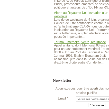
linktr.ee Avec Partick Lehingue et Bern
Pudal, professeurs émérites de scienc
politique et auteurs de : "Du FN au RN.
Alerte au Royaume-Uni: invitation à un
webinaire
Lors de ce webinaire du 4 juin, organisé
Collecti de lutte antifasciste contre le
et l'antisémitisme CLARA nous discute
la situation au Royaume-Uni. L'extrême
est à l'offensive, au plan électoral aprè
poussée importante...
1er mai : mémoire, vérité, résistance
Appel unitaire, dont Memorial 98 est si
pour un rassemblement vendredi 1er m
9h30 à 11h au Pont du Carrousel à Par
1er mai 1995, Brahim Bouarram était
assassiné, jeté dans la Seine par des m
d’extrême droite sortis d’un défilé...
Newsletter
Abonnez-vous pour être averti des n
articles publiés.
Email