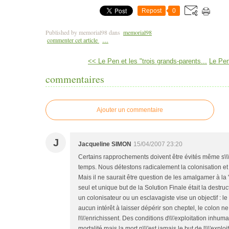
Repost
0
Published by memorial98
dans
memorial98
commenter cet article
…
<< Le Pen et les "trois grands-parents...
Le Pen
commentaires
Ajouter un commentaire
J
Jacqueline SIMON
15/04/2007 23:20
Certains rapprochements doivent être évités même s\\\
temps. Nous détestons radicalement la colonisation et 
Mais il ne saurait être question de les amalgamer à la "
seul et unique but de la Solution Finale était la destru
un colonisateur ou un esclavagiste vise un objectif : le
aucun intérêt à laisser dépérir son cheptel, le colon n
l\\\'enrichissent. Des conditions d\\\'exploitation in
mortalité mais la mort n\\\'est jamais le but de l\\\'explo