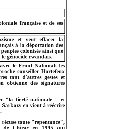
oloniale française et de ses
azisme et veut effacer la
rançais à la déportation des
s peuples colonisés ainsi que
s le génocide rwandais.
avec le Front National; les
proche conseiller Hortefeux
rès tant d'autres gestes et
 obtienne des signatures
r "la fierté nationale " et
, Sarkozy en vient à réécrire
.
il récuse toute "repentance",
urs de Chirac en 1995 qui