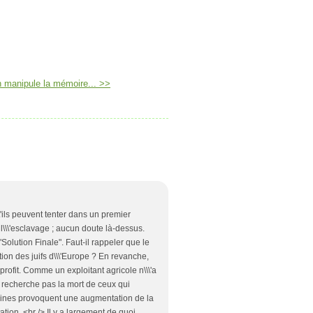
 manipule la mémoire... >>
'ils peuvent tenter dans un premier
l\\\'esclavage ; aucun doute là-dessus.
Solution Finale". Faut-il rappeler que le
ction des juifs d\\\'Europe ? En revanche,
 profit. Comme un exploitant agricole n\\\'a
e recherche pas la mort de ceux qui
humaines provoquent une augmentation de la
itation. <br /> Il y a largement de quoi