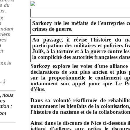
rs du
fus.
ux
Sarkozy nie les méfaits de l'entreprise c
s
crimes de guerre.
endant
riers
Au passage, il révise l'histoire du n
ires
participation des militaires et policiers f
a
Juifs, à la torture et à la guerre contre le
et
la complicité des autorités françaises dan
ans le
Sarkozy explore les voies d'une alliance 
déclarations de son plus ancien et plus 
sur la proportionnelle le confirment ap
..)
notamment son appel pour que Le Pen
______________
d'élus.
, nous
Dans sa volonté réaffirmée de réhabilite
des
notamment les bienfaits de la colonisation
tion :
l'histoire du nazisme et de la collaboration
com
______________
Ainsi dans le discours de Nice ci-dessous 
jettant d'ailleurs aux orties le dsco