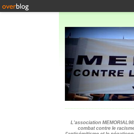
L'association MEMORIAL98,
combat contre le racisme
l'antisémitisme et le négation