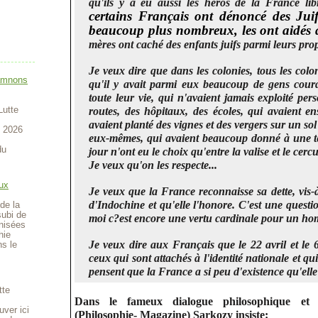
qu'ils y a eu aussi les héros de la France lib
certains Français ont dénoncé des Juif
beaucoup plus nombreux, les ont aidés au
mères ont caché des enfants juifs parmi leurs pro
Je veux dire que dans les colonies, tous les colon
amnons
qu'il y avait parmi eux beaucoup de gens coura
toute leur vie, qui n'avaient jamais exploité per
Lutte
routes, des hôpitaux, des écoles, qui avaient en
avaient planté des vignes et des vergers sur un sol
t 2026
eux-mêmes, qui avaient beaucoup donné à une ter
du
jour n'ont eu le choix qu'entre la valise et le cercu
Je veux qu'on les respecte...
ux
Je veux que la France reconnaisse sa dette, vis-à-
d'Indochine et qu'elle l'honore. C'est une quest
de la
subi de
moi c?est encore une vertu cardinale pour un h
anisées
hie
Je veux dire aux Français que le 22 avril et le 6
ns le
ceux qui sont attachés à l'identité nationale et qu
pensent que la France a si peu d'existence qu'elle
tte
Dans le fameux dialogue philosophique et
uver ici
(Philosophie- Magazine) Sarkozy insiste: