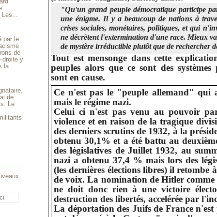
ard
e
"Qu'un grand peuple démocratique participe par s
 Les...
une énigme. Il y a beaucoup de nations à trave
crises sociales, monétaires, politiques, et qui n'i
ne décrètent l'extermination d'une race. Mieux vau
 par le
 racisme
de mystère irréductible plutôt que de rechercher d
rons de
Tout est mensonge dans cette explicati
-droite y
s la
peuples alors que ce sont des systèmes 
sont en cause.
gnataire,
Ce n'est pas le "peuple allemand" qui a 
ai de
mais le régime nazi.
is. Le
Celui ci n'est pas venu au pouvoir par
ilitants
violence et en raison de la tragique divis
des derniers scrutins de 1932, à la présid
obtenu 30,1% et a été battu au deuxièm
des législatives de Juillet 1932, au sum
nazi a obtenu 37,4 % mais lors des lég
(les dernières élections libres) il retombe
ouveaux
de voix. La nomination de Hitler comme 
ne doit donc rien à une victoire électo
destruction des libertés, accelérée par l'i
La déportation des Juifs de France n'est 