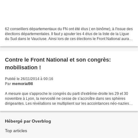
62 conseillers départementaux du FN ont été élus ( en binôme), à l'issue des
élections départementales. Il faut y ajouter les 4 élus de la liste de la Ligue
du Sud dans le Vaucluse. Ainsi lors de ces élections le Front National aura
franchi une étape...
Contre le Front National et son congrès:
mobilisation !
Publié le 26/11/2014 à 00:16
Par
memorial98
A mesure que s'approche le congrès du parti d'extrême-droite les 29 et 30
novembre à Lyon, la nervosité ne cesse de s’accroître dans ses sphères
dirigeantes. Les révélations se multiplient sur les accointances néo-nazies et
les saluts fascistes de proches...
Hébergé par Overblog
Top articles