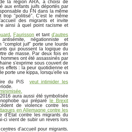
de la région ARA, a choisi de
é aux enfants juifs déportés par
responsable du FN dans la même
 trop "politisé". C'est le même
accueil des migrants et invite
re ainsi à quel point racisme et
ouard
,
Faurisson
et tant
d'autres
ntisémite, négationniste et
"complot juif" porte une lourde
nts qui poussent la logique du
rtre de masse. Par deux fois en
 hommes ont été assassinés par
haine s'exprime sous couvert de
es effets : la peur quotidienne et
le porte une kippa, lorsqu'elle va
nnaire du PiS
veut intimider les
riode.
 minimisée.
e 2016 aura aussi été symbolisée
énophobe qui préparé
le Brexit
édent de violence contre les
ttaques en Allemagne contre les
e d’État contre les migrants du
i-ci vient de subir un revers lors
 centres d'accueil pour migrants.