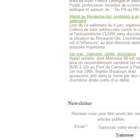
linktr.ee Avec Partick Lehingue et Bern
Pudal, professeurs émérites de scienc
politique et auteurs de : "Du FN au RN.
Alerte au Royaume-Uni: invitation à un
webinaire
Lors de ce webinaire du 4 juin, organisé
Collecti de lutte antifasciste contre le
et l'antisémitisme CLARA nous discute
la situation au Royaume-Uni. L'extrême
est à l'offensive, au plan électoral aprè
poussée importante...
1er mai : mémoire, vérité, résistance
Appel unitaire, dont Memorial 98 est si
pour un rassemblement vendredi 1er m
9h30 à 11h au Pont du Carrousel à Par
1er mai 1995, Brahim Bouarram était
assassiné, jeté dans la Seine par des m
d’extrême droite sortis d’un défilé...
Newsletter
Abonnez-vous pour être averti des n
articles publiés.
Email