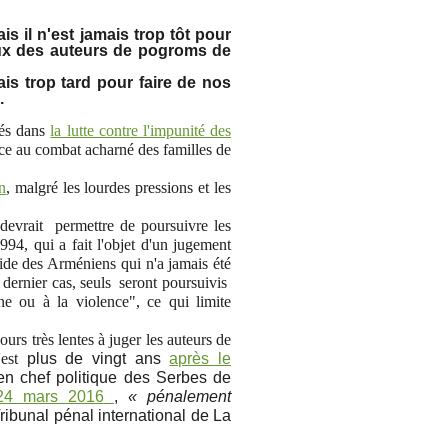
 il n'est jamais trop tôt pour
eux des auteurs de pogroms de
is trop tard pour faire de nos
.
rés dans
la lutte contre l'impunité des
âce au combat acharné des familles de
n
, malgré les lourdes pressions et les
 devrait permettre de poursuivre les
94, qui a fait l'objet d'un jugement
cide des Arméniens qui n'a jamais été
 dernier cas, seuls
seront poursuivis
ine ou à la violence", ce qui limite
ours très lentes à juger les auteurs de
'est
plus de vingt ans
après le
en chef politique des Serbes de
 24 mars 2016
,
« pénalement
ibunal pénal international de La