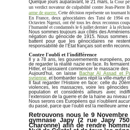
Quelque jours auparavant, le 21 mars,
la Cour pé
un verdict novateur de culpabilité
contre Jean-Pierre
arme de guerre.
Cette décision représente un tournant hi
En France, deux génocidaires des Tutsi de 1994 en
Octavien Ngenzi, ont été tous les deux reconnus coup
l’humanité et condamnés le 6 juillet dernier à la réclusi
Nous sommes toujours aux côtés des Arméniens q
négation du génocide de 1915. Nous sommes 
battent pour que les génocidaires ne reste
responsabilité de l’État français soit enfin reconn
Contre l'oubli et l'indifférence
Il y a 78 ans, les gouvernements européens, pou
de regarder la réalité nazie en face. Ils fermaient
Hitler, et laissaient commencer le massacre des Ju
Aujourd'hui, on laisse
Bachar Al Assad et Po
syrienne
et bombarder sans répit la ville-martyr d
Il faut regarder l'Histoire en face: celle du 20
violences, les massacres, voire les génocides 
population et considérés ailleurs avec indif
l'extension de la guerre et de la haine au niveau 
Nous serons ces Européens qui n'oublient aucune
du passé, parce que l'oubli est la meilleure arme 
Retrouvons nous le 9 Novembre 
gymnase Japy (2 rue Japy 7501
Charonne) afin de rendre homma