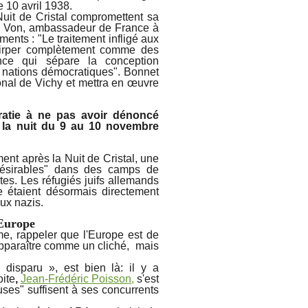
e 10 avril 1938.
uit de Cristal compromettent sa
orge Von, ambassadeur de France à
ments : "Le traitement infligé aux
xtirper complètement comme des
ance qui sépare la conception
s nations démocratiques". Bonnet
nal de Vichy et mettra en œuvre
ratie à ne pas avoir dénoncé
s la nuit du 9 au 10 novembre
nt après la Nuit de Cristal, une
ndésirables" dans des camps de
tes. Les réfugiés juifs allemands
e étaient désormais directement
aux nazis.
 Europe
me, rappeler que l'Europe est de
pparaître comme un cliché, mais
« disparu », est bien là: il y a
oite
,
Jean-Frédéric Poisson,
s'est
uses" suffisent à ses concurrents