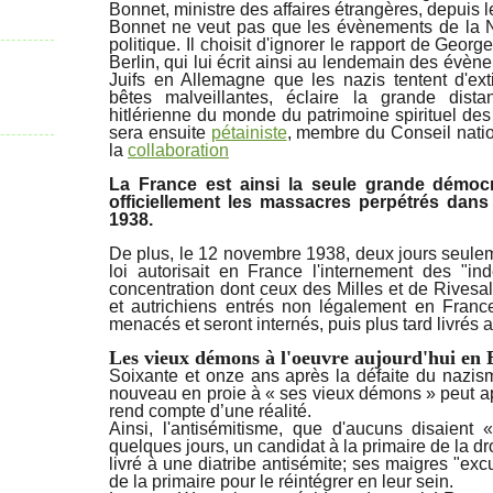
Bonnet, ministre des affaires étrangères, depuis l
Bonnet ne veut pas que les évènements de la N
politique. Il choisit d'ignorer le rapport de Ge
Berlin, qui lui écrit ainsi au lendemain des évène
Juifs en Allemagne que les nazis tentent d'e
bêtes malveillantes, éclaire la grande dist
hitlérienne du monde du patrimoine spirituel de
sera ensuite
pétainiste
, membre du Conseil natio
la
collaboration
La France est ainsi la seule grande démoc
officiellement les massacres perpétrés dan
1938.
De plus, le 12 novembre 1938, deux jours seuleme
loi autorisait en France l'internement des "i
concentration dont ceux des Milles et de Rivesal
et autrichiens entrés non légalement en Franc
menacés et seront internés, puis plus tard livrés 
Les vieux démons à l'oeuvre aujourd'hui en
Soixante et onze ans après la défaite du nazis
nouveau en proie à « ses vieux démons » peut a
rend compte d’une réalité.
Ainsi, l'antisémitisme, que d'aucuns disaient 
quelques jours, un candidat à la primaire de la dr
livré à une diatribe antisémite; ses maigres "exc
de la primaire pour le réintégrer en leur sein.