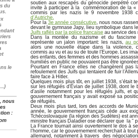
soutien aux rescapés du génocide perpétré co
rs du
invite à participer à la commémoration de la « 
fus.
commis par les nazis le 9 novembre 1938 c
d’Autriche.
ux
Pour la
3e année consécutive
, nous nous rassem
s
devant le gymnase Japy, lieu symbolique dans le
endant
Juifs raflés par la police française
au service des 
riers
Dans la montée du nazisme et du fascisme e
représente un jalon important: les nazis,
au po
ires
alors une nouvelle étape dans la violence, 
a
commis au vu et au su de toute l'Europe. Les i
et
des enfants, des femmes et des hommes assassin
humiliés en public ne pouvaient pas être ignorée
Pourtant en France elles ne changèrent pas la 
ans le
refoulement des Juifs qui tentaient de fuir l'Allem
faire face à Hitler.
Quelques mois plus tôt, en juillet 1938, s’était 
..)
sur les réfugiés d'Évian de juillet 1938, dont le
d'asile notamment pour les réfugiés juifs, et 
______________
gouvernement français y avait exposé sa position
, nous
de réfugiés.
Deux mois plus tard, lors des accords de Mun
des
année, le gouvernement français cède aux exig
tion :
Tchécoslovaquie (la région des Sudètes) est ann
com
ministre français Daladier ose déclarer que la " 
La France tournait ainsi ouvertement le dos à se
______________
l'homme, car le gouvernement recherchait à tout 
allemand, notamment à travers des négociatio