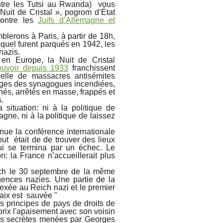
ntre les Tutsi au Rwanda) vous
Nuit de Cristal », pogrom d’État
ontre les
Juifs d’Allemagne et
blerons à Paris, à partir de 18h,
quel furent parqués en 1942, les
nazis.
n Europe, la Nuit de Cristal
uvoir depuis 1933
franchissent
celle de massacres antisémites
mages des synagogues incendiées,
és, arrêtés en masse, frappés et
s.
situation: ni à la politique de
agne, ni à la politique de laissez
tenue la conférence internationale
 but était de de trouver des lieux
qui se termina par un échec. Le
: la France n’accueillerait plus
ich le 30 septembre de la même
ences nazies. Une partie de la
exée au Reich nazi et le premier
paix est sauvée "
s principes de pays de droits de
prix l'apaisement avec son voisin
ns secrètes menées par Georges