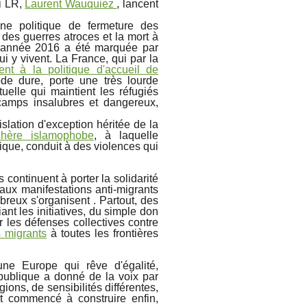
ti LR,
Laurent Wauquiez
, lancent
ne politique de fermeture des
 des guerres atroces et la mort à
 l'année 2016 a été marquée par
ui y vivent. La France, qui par la
ent à la politique d'accueil de
ode dure, porte une très lourde
uelle qui maintient les réfugiés
camps insalubres et dangereux,
slation d'exception héritée de la
chère islamophobe
, à laquelle
tique, conduit à des violences qui
continuent à porter la solidarité
aux manifestations anti-migrants
breux s'organisent
. Partout, des
ant les initiatives, du simple don
 les défenses collectives contre
 migrants
à toutes les frontières
ne Europe qui rêve d'égalité,
 publique a donné de la voix par
ions, de sensibilités différentes,
t commencé à construire enfin,