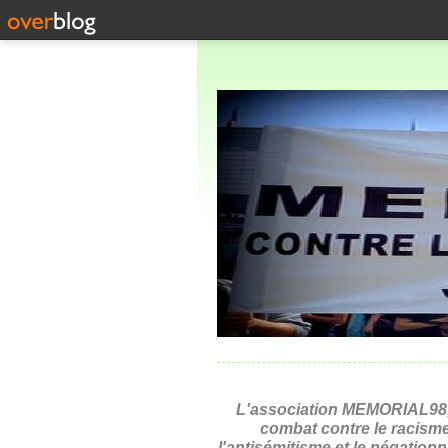
L'association MEMORIAL98,
combat contre le racisme
l'antisémitisme et le négation