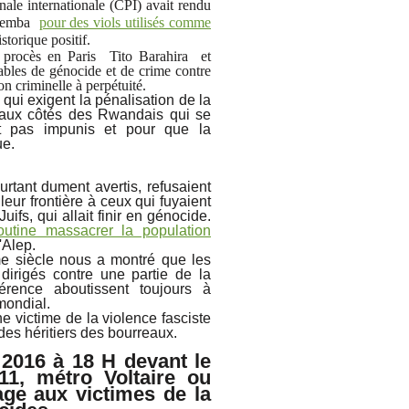
nale internationale (CPI)
avait rendu
 Bemba
pour des viols utilisés comme
storique positif.
 procès en Paris Tito Barahira et
ables de génocide et de crime contre
on criminelle à perpétuité.
ui exigent la pénalisation de la
aux côtés des Rwandais qui se
nt pas impunis et pour que la
ue.
rtant dument avertis, refusaient
 leur frontière à ceux qui fuyaient
ifs, qui allait finir en génocide.
utine massacrer la population
'Alep.
ème siècle nous a montré que les
dirigés contre une partie de la
férence aboutissent toujours à
mondial.
 victime de la violence fasciste
des héritiers des bourreaux.
2016 à 18 H devant le
1, métro Voltaire ou
ge aux victimes de la