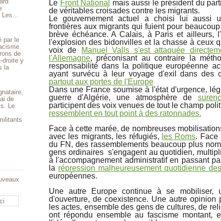
ard
Le
Front National
mais aussi le président du par
e
de véritables croisades contre les migrants.
 Les...
Le gouvernement actuel a choisi lui aussi u
frontières aux migrants qui fuient pour beaucoup
brève échéance. A Calais, à Paris et ailleurs,
 par le
l'explosion des bidonvilles et la chasse à ceux q
 racisme
voix de
Manuel Valls s'est attaquée directem
rons de
l'Allemagne
, préconisant au contraire la méth
-droite y
responsabilité dans la politique européenne act
s la
ayant survécu à leur voyage d'exil dans des 
partout aux portes de l'Europe
Dans une France soumise à l'état d'urgence, légi
gnataire,
guerre d'Algérie, une atmosphère de
suren
ai de
participent des voix venues de tout le champ poli
is. Le
ressemblent en tout point à des ratonnades.
ilitants
Face à cette marée, de nombreuses mobilisations 
avec les migrants, les réfugiés,
les Roms
. Face 
du FN, des rassemblements beaucoup plus nom
gens ordinaires s'engagent au quotidien, multipli
à l'accompagnement administratif en passant par
la
répression malheureusement quotidienne des
européennes.
ouveaux
Une autre Europe continue à se mobiliser, u
d'ouverture, de coexistence. Une autre opinion
les actes, ensemble des gens de cultures, de relig
ont répondu ensemble au fascisme montant, e