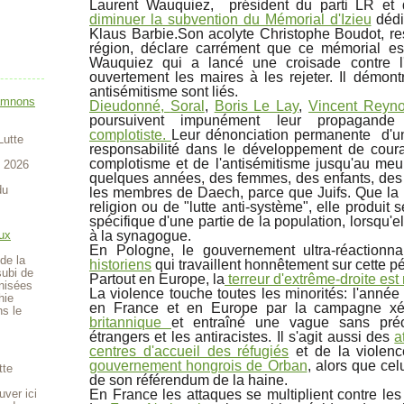
Laurent Wauquiez, président du parti LR et 
diminuer la subvention du Mémorial d'Izieu
dédi
Klaus Barbie.
Son acolyte Christophe Boudot, 
région, déclare carrément que ce mémorial est
Wauquiez qui a lancé une croisade contre l'
ouvertement les maires à les rejeter. Il démont
antisémitisme sont liés.
amnons
Dieudonné,
Soral
,
Boris Le Lay
,
Vincent Reyn
poursuivent impunément leur propagande a
complotiste.
Leur dénonciation permanente d'un 
Lutte
responsabilité dans le développement de coura
complotisme et de l'antisémitisme jusqu'au meu
t 2026
quelques années, des femmes, des enfants, des
du
les membres de Daech, parce que Juifs. Que la 
religion ou de "lutte anti-système", elle produit s
spécifique d'une partie de la population, lorsqu'el
ux
à la synagogue.
En Pologne, le gouvernement ultra-réactio
de la
historiens
qui travaillent honnêtement sur cette pé
subi de
Partout en Europe, la
terreur d'extrême-droite est
anisées
La violence touche toutes les minorités: l'anné
hie
en France et en Europe par la campagne x
ns le
britannique
et entraîné une vague sans préc
étrangers et les antiracistes. Il s'agit aussi des
a
centres d'accueil des réfugiés
et de la violenc
gouvernement hongrois de Orban
,
alors que celu
tte
de son référendum de la haine.
uver ici
En France les attaques se multiplient contre les