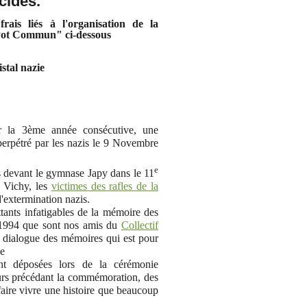
cides.
rais liés à l'organisation de la
"Pot Commun" ci-dessous
tal nazie
 la 3ème année consécutive, une
erpétré par les nazis le 9 Novembre
e
devant le gymnase Japy dans le 11
e Vichy, les
victimes des rafles de la
'extermination nazis.
tants infatigables de la mémoire des
 1994 que sont nos amis du
Collectif
de dialogue des mémoires qui est pour
ce
t déposées lors de la cérémonie
urs précédant la commémoration, des
 faire vivre une histoire que beaucoup