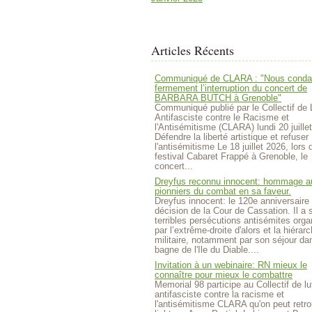
Articles Récents
Communiqué de CLARA : "Nous cond
fermement l’interruption du concert de
BARBARA BUTCH à Grenoble"
Communiqué publié par le Collectif de 
Antifasciste contre le Racisme et
l'Antisémitisme (CLARA) lundi 20 juille
Défendre la liberté artistique et refuser
l'antisémitisme Le 18 juillet 2026, lors 
festival Cabaret Frappé à Grenoble, le
concert...
Dreyfus reconnu innocent: hommage a
pionniers du combat en sa faveur.
Dreyfus innocent: le 120e anniversaire 
décision de la Cour de Cassation. Il a 
terribles persécutions antisémites org
par l’extrême-droite d'alors et la hiérarc
militaire, notamment par son séjour da
bagne de l'Ile du Diable....
Invitation à un webinaire: RN mieux le
connaître pour mieux le combattre
Memorial 98 participe au Collectif de lu
antifasciste contre la racisme et
l'antisémitisme CLARA qu'on peut retro