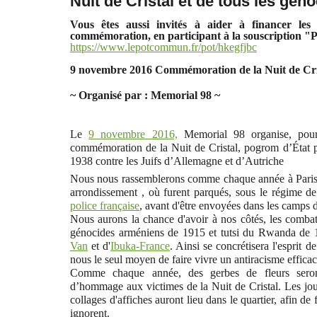
Nuit de Cristal et de tous les géno
Vous êtes aussi invités à aider à financer les f
commémoration, en participant à la souscription 
https://www.lepotcommun.fr/pot/hkegfjbc
9 novembre 2016 Commémoration de la Nuit de Cris
~ Organisé par : Memorial 98 ~
Le
9 novembre 2016,
Memorial 98 organise, pour
commémoration de la Nuit de Cristal, pogrom d’État p
1938 contre les Juifs d’Allemagne et d’Autriche
Nous nous rassemblerons comme chaque année à Paris 
arrondissement , où furent parqués, sous le régime d
police française
, avant d'être envoyées dans les camps d
Nous aurons la chance d'avoir à nos côtés, les combat
génocides arméniens de 1915 et tutsi du Rwanda de
Van
et d'
Ibuka-France
. Ainsi se concrétisera l'esprit 
nous le seul moyen de faire vivre un antiracisme effica
Comme chaque année, des gerbes de fleurs seron
d’hommage aux victimes de la Nuit de Cristal. Les jo
collages d'affiches auront lieu dans le quartier, afin de
ignorent.