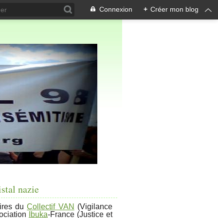
Connexion
+
Créer mon blog
stal nazie
ires du
Collectif VAN
(
Vigilance
sociation
Ibuka
-France (Justice et