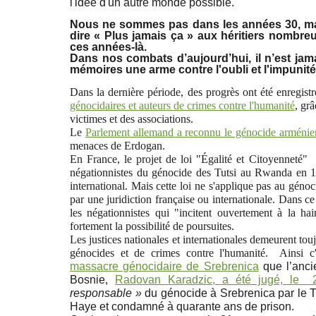
l'idée d'un autre monde possible.
Nous ne sommes pas dans les années 30, mais
dire « Plus jamais ça » aux héritiers nombr
ces années-là.
Dans nos combats d’aujourd’hui, il n’est jama
mémoires une arme contre l'oubli et l'impunité
Dans la dernière période, des progrès ont été enregist
génocidaires et auteurs de crimes contre l'humanité
, gr
victimes et des associations.
Le
Parlement allemand a reconnu le génocide arménie
menaces de Erdogan.
En France, le projet de loi "Égalité et Citoyenneté"
négationnistes du génocide des Tutsi au Rwanda en 19
international. Mais cette loi ne s'applique pas au géno
par une juridiction française ou internationale. Dans ce
les négationnistes qui "incitent ouvertement à la ha
fortement la possibilité de poursuites.
Les justices nationales et internationales demeurent touj
génocides et de crimes contre l'humanité. Ainsi c
massacre génocidaire de Srebrenica
que l’anci
Bosnie,
Radovan Karadzic, a été jugé, le
responsable »
du génocide à Srebrenica par le Tr
Haye et condamné à quarante ans de prison.