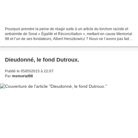
Pourquoi prendre la peine de réagir suite à un article du torchon raciste et
antisémite de Soral « Égalité et Réconciliation », mettant en cause Memorial
98 et l’un de ses fondateurs, Albert Herszkowicz ? Nous ne l’avons pas fait
par le passé, bien que...
Dieudonné, le fond Dutroux.
Publié le 05/05/2015 à 22:07
Par
memorial98