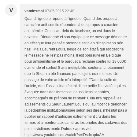
V
vandesmal
07/05/2015 22:48
Quand l'ignoble répond à l'ignoble. Quand des propos à
caractère anti-sémite répondent à des propos à caractère
anti-sémite. On est au-delà du fascisme, on est dans le
nazisme. Dieudonné et son équipe par ce message démontre
en effet que leur pensée profonde est bien d'inspiration néo
nazi. Mais Laurent Louis, belge de son état à qui est destiné
le message ne l'est pas moins. Il est poursuivi en Belgique
pour antisémitisme et le parquet a réclamé contre lui 18.000€
d'amende et surtout 8 ans inéligibilité, soutenant notamment
que la Shoah a été financée par les juifs eux-mêmes. Un
passage de votre article m'a interpellé: "Dans la suite de
l'article, c'est l'assassinat récent d'une petite fille violée qui est
évoquée dans des termes tout aussi insoutenables,
accompagnés du prénom de l'enfant" Cela m'a rappelé les
agissements du Sieur Laurent Louis qui au motif de dénoncer
la pédophilie institutionnalisée selon ses dires, n’hésitât pas à
publier un rapport d'autopsie extrêmement cru dans les
termes et à montrer aux caméras les photos des cadavres des
petites victimes morte Dutroux après viol.
https://www.youtube.com/watch?v=fDsdcapfuAM.