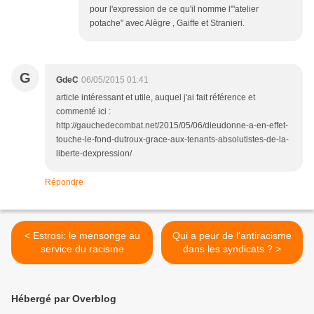
pour l'expression de ce qu'il nomme l'"atelier
potache" avec Alègre , Gaiffe et Stranieri.
G
GdeC
06/05/2015 01:41
article intéressant et utile, auquel j'ai fait référence et
commenté ici :
http://gauchedecombat.net/2015/05/06/dieudonne-a-en-effet-
touche-le-fond-dutroux-grace-aux-tenants-absolutistes-de-la-
liberte-dexpression/
Répondre
< Estrosi: le mensonge au
Qui a peur de l'antiracisme
service du racisme
dans les syndicats ? >
Hébergé par Overblog