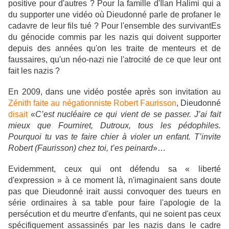
positive pour d'autres ? Pour la famille d'Ilan Halimi qui a
du supporter une vidéo où Dieudonné parle de profaner le
cadavre de leur fils tué ? Pour l'ensemble des survivantEs
du génocide commis par les nazis qui doivent supporter
depuis des années qu'on les traite de menteurs et de
faussaires, qu'un néo-nazi nie l'atrocité de ce que leur ont
fait les nazis ?
En 2009, dans une vidéo postée après son invitation au
Zénith faite au négationniste Robert Faurisson
, Dieudonné
disait
«
C’est nucléaire ce qui vient de se passer. J’ai fait
mieux que Fourniret, Dutroux, tous les pédophiles.
Pourquoi tu vas te faire chier à violer un enfant. T’invite
Robert (Faurisson) chez toi, t’es peinard
»…
Evidemment, ceux qui ont défendu sa « liberté
d'expression » à ce moment là, n'imaginaient sans doute
pas que Dieudonné irait aussi convoquer des tueurs en
série ordinaires à sa table pour faire l'apologie de la
persécution et du meurtre d'enfants, qui ne soient pas ceux
spécifiquement assassinés par les nazis dans le cadre