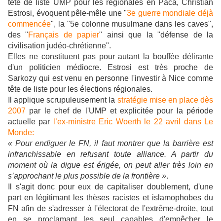
tête de liste UMP pour les régionales en Paca, Christian
Estrosi, évoquent pêle-mêle une "
3e guerre mondiale déjà
commencée
", la "5e colonne musulmane dans les caves",
des "
Français de papier
" ainsi que la "défense de la
civilisation judéo-chrétienne".
Elles ne constituent pas pour autant la bouffée délirante
d'un politicien médiocre. Estrosi est très proche de
Sarkozy qui est venu en personne l'investir à Nice comme
tête de liste pour les élections régionales.
Il applique scrupuleusement la
stratégie mise en place dès
2007
par le chef de l'UMP et explicitée pour la période
actuelle par
l’ex-ministre Eric Woerth le 22 avril dans Le
Monde:
« Pour endiguer le FN, il faut montrer que la barrière est
infranchissable en refusant toute alliance. A partir du
moment où la digue est érigée, on peut aller très loin en
s’approchant le plus possible de la frontière »
.
Il s'agit donc pour eux de capitaliser doublement, d'une
part en légitimant les thèses racistes et islamophobes du
FN afin de s'adresser à l'électorat de l'extrême-droite, tout
en se proclamant les seul capables d'empêcher le