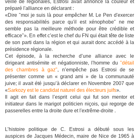
veille de régionales, Estrosi avait annoncé la couleur et
préparé l'alliance en déclarant :
«Dire "moi je suis là pour empêcher M. Le Pen d'exercer
des responsabilités parce qu'il est xénophobe" ne me
semble pas la meilleure méthode pour être crédible et
efficace"». En effet c’est le chef du FN qui était tête de liste
de son parti dans la région et qui aurait donc accédé à la
présidence régionale.
Cet épisode, à la recherche d’une alliance avec le
dirigeant antisémite et négationniste, l'homme du
"détail
des chambres à gaz"
, n’empêche pas Estrosi de se
présenter comme un « grand ami » de la communauté
juive; il avait été jusqu’à déclarer en Novembre 2007 que
«
Sarkozy est le candidat naturel des électeurs juifs
».
Il agit en fait dans l’esprit celui qui fut son mentor et
initiateur dans le marigot politicien niçois, qui regorge de
passerelles entre la droite dure et l'extrême-droite .
L’histoire politique de C. Estrosi a débuté sous les
auspices de Jacques Médecin, maire de Nice de 1965 à