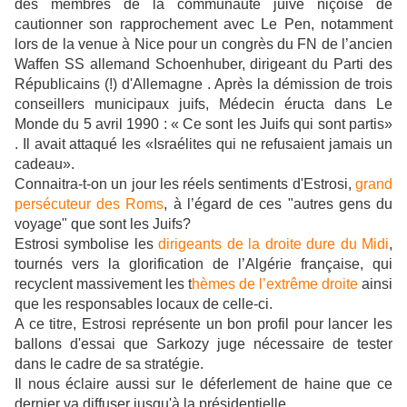
des membres de la communauté juive niçoise de
cautionner son rapprochement avec Le Pen, notamment
lors de la venue à Nice pour un congrès du FN de l’ancien
Waffen SS allemand Schoenhuber, dirigeant du Parti des
Républicains (!) d'Allemagne . Après la démission de trois
conseillers municipaux juifs, Médecin éructa dans Le
Monde du 5 avril 1990 : « Ce sont les Juifs qui sont partis»
. Il avait attaqué les «Israélites qui ne refusaient jamais un
cadeau».
Connaitra-t-on un jour les réels sentiments d'Estrosi,
grand
persécuteur des Roms
, à l’égard de ces "autres gens du
voyage" que sont les Juifs?
Estrosi symbolise les
dirigeants de la droite dure du Midi
,
tournés vers la glorification de l’Algérie française, qui
recyclent massivement les t
hèmes de l’extrême droite
ainsi
que les responsables locaux de celle-ci.
A ce titre, Estrosi représente un bon profil pour lancer les
ballons d'essai que Sarkozy juge nécessaire de tester
dans le cadre de sa stratégie.
Il nous éclaire aussi sur le déferlement de haine que ce
dernier va diffuser jusqu'à la présidentielle.