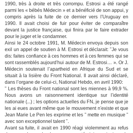
1990, très à droite et très corrompu. Estrosi a été rangé
parmi les « bébés Médecin » et a bénéficié de son appui, y
compris après la fuite de ce dernier vers l'Uruguay en
1990. Il avait choisi de fuir pour éviter de comparaître
devant la justice française, qui finira par le faire extrader
pour le juger et le condamner.
Ainsi le 24 octobre 1991, M. Médecin envoya depuis son
exil un appel de soutien à M. Estrosi et déclarait: "Je vous
dis: faites confiance à ces hommes et à ces femmes qui se
sont rassemblés aujourd'hui autour de M. Estrosi… ». Or J.
Médecin soutenait l’apartheid en Afrique du Sud et se
situait à la lisière du Front National. Il avait ainsi déclaré,
dans l’organe de celui-ci, National Hebdo, en avril 1990:
" Les thèses du Front national sont les miennes à 99,9 %.
Nous avons un raisonnement identique sur l'identité
nationale (...) ; les options actuelles du FN, je pense que je
les ai eues avant même que le mouvement n'existe et que
Jean Marie Le Pen les exprime et les " mette en musique "
avec son exceptionnel talent ".
Avant sa fuite, il avait en 1990 réagi violemment au refus