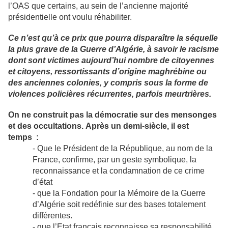
l’OAS que certains, au sein de l’ancienne majorité
présidentielle ont voulu réhabiliter.
Ce n
’
est qu’à ce prix que pourra dispara
î
tre la s
é
quelle
la plus grave de la Guerre d
’
Alg
é
rie, à savoir
le racisme
dont sont
victimes aujourd
’
hui nombre de citoyennes
et citoyens, ressortissants d
’
origine
maghr
é
bine
ou
des
anciennes colonies, y compris sous la forme de
violences
polici
è
res r
é
currentes, parfois meurtri
è
res.
On ne construit pas la d
é
mocratie sur des mensonges
et des occultations.
Apr
è
s un demi-si
è
cle, il est
temps
:
- Que le Président de la République, au nom de la
France, confirme, par un geste symbolique, la
reconnaissance et la condamnation de ce crime
d’état
- que la Fondation pour la Mémoire de la Guerre
d’Algérie soit redéfinie sur des bases totalement
différentes.
- que l’Etat français reconnaisse sa responsabilité