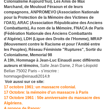
Colonialisme Aujourd’hui)
, Les Amis de Max
Marchand, de Mouloud
F
é
raoun
et de leurs
compagnons, ANPROMEVO
(Association Nationale
pour la Protection de la M
é
moire des Victimes de
l’OAS)
, ARAC
(Association R
é
publicaine des Anciens
Combattants)
, Au nom de la M
é
moire, FNACA de Paris
(F
é
d
é
ration Nationale des Anciens Combattants
d’Alg
é
rie)
, LDH
(Ligue des Droits de l’Homme)
, MRAP
(Mouvement contre le Racisme et pour
l’Amiti
é
entre
les Peuples), Réseau Féministe "Ruptures"
, Sortir du
Colonialisme, Memorial 98
A 19h,
Hommage à Jean-Luc Einaudi avec différents
auteurs et témoins
,
Salle Jean Dame, 2 Rue Léopold
Bellan 75002 Paris – s’inscrire :
hommage@einaudi2014.fr
Voir aussi sur ce site:
17 octobre 1961: un massacre colonial.
17 Octobre: la mémoire d'un massacre à Paris
17 Octobre 1961 : 50e anniversaire du massacre des
Algériens.
A propos de Papon: