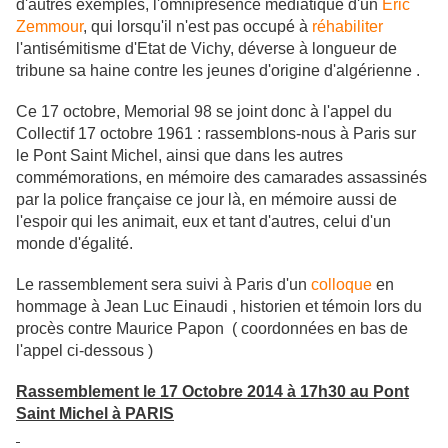
d'autres exemples, l'omniprésence médiatique d'un
Eric
Zemmour
, qui lorsqu'il n'est pas occupé à
réhabiliter
l'antisémitisme d'Etat de Vichy, déverse
à longueur de
tribune
sa haine contre les jeunes d'origine d'algérienne .
Ce 17 octobre, Memorial 98 se joint donc à l'appel du
Collectif 17 octobre 1961 : rassemblons-nous à Paris sur
le Pont Saint Michel, ainsi que dans les autres
commémorations, en mémoire des camarades assassinés
par la police française ce jour là, en mémoire aussi de
l'espoir qui les animait, eux et tant d'autres, celui d'un
monde d'égalité.
Le rassemblement sera suivi à Paris d'un
colloque
en
hommage à Jean Luc Einaudi , historien et témoin lors du
procès contre Maurice Papon ( coordonnées en bas de
l'appel ci-dessous )
Rassemblement le 17 Octobre 2014 à 17h30 au Pont
Saint Michel à PARIS