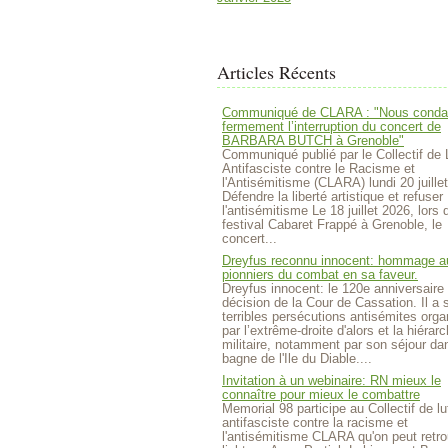
Articles Récents
Communiqué de CLARA : "Nous cond
fermement l’interruption du concert de
BARBARA BUTCH à Grenoble"
Communiqué publié par le Collectif de 
Antifasciste contre le Racisme et
l'Antisémitisme (CLARA) lundi 20 juille
Défendre la liberté artistique et refuser
l'antisémitisme Le 18 juillet 2026, lors 
festival Cabaret Frappé à Grenoble, le
concert...
Dreyfus reconnu innocent: hommage a
pionniers du combat en sa faveur.
Dreyfus innocent: le 120e anniversaire 
décision de la Cour de Cassation. Il a 
terribles persécutions antisémites org
par l’extrême-droite d'alors et la hiérarc
militaire, notamment par son séjour da
bagne de l'Ile du Diable....
Invitation à un webinaire: RN mieux le
connaître pour mieux le combattre
Memorial 98 participe au Collectif de lu
antifasciste contre la racisme et
l'antisémitisme CLARA qu'on peut retro