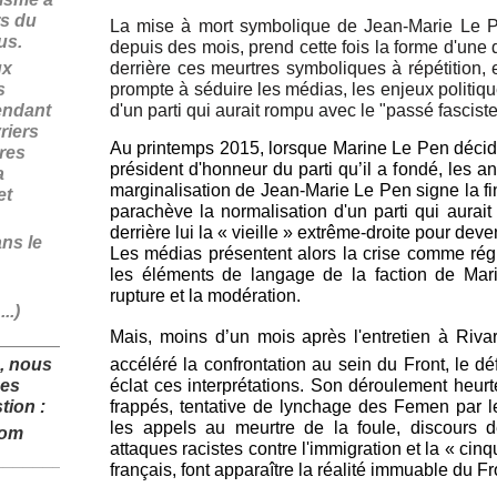
rs du
La mise à mort symbolique de Jean-Marie Le P
fus.
depuis des mois, prend cette fois la forme d'une
ux
derrière ces meurtres symboliques à répétition
s
prompte à séduire les médias, les enjeux politiqu
endant
d'un parti qui aurait rompu avec le "passé fasciste
riers
Au printemps 2015, lorsque Marine Le Pen décid
ires
président d'honneur du parti qu’il a fondé, les a
a
marginalisation de Jean-Marie Le Pen signe la fin
et
parachève la normalisation d'un parti qui aurait
derrière lui la « vieille » extrême-droite pour dev
ans le
Les médias présentent alors la crise comme rég
les éléments de langage de la faction de Mar
rupture et la modération.
..)
Mais, moins d’un mois après l'entretien à Riv
______________
, nous
accéléré la confrontation au sein du Front, le défi
des
éclat ces interprétations. Son déroulement heurt
tion :
frappés, tentative de lynchage des Femen par 
les appels au meurtre de la foule, discours d
com
attaques racistes contre l'immigration et la « c
______________
français, font apparaître la réalité immuable du Fr