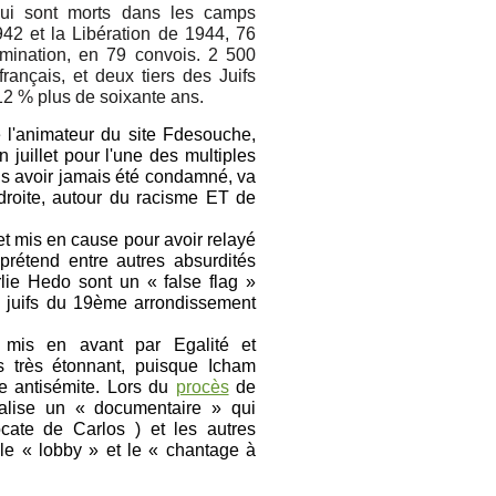
qui sont morts dans les camps
1942 et la Libération de 1944, 76
rmination, en 79 convois. 2 500
rançais, et deux tiers des Juifs
12 % plus de soixante ans.
 l'animateur du site Fdesouche,
n juillet pour l'une des multiples
sans avoir jamais été condamné, va
e-droite, autour du racisme ET de
et mis en cause pour avoir relayé
rétend entre autres absurdités
rlie Hedo sont un « false flag »
s juifs du 19ème arrondissement
t mis en avant par Egalité et
s très étonnant, puisque Icham
e antisémite. Lors du
procès
de
éalise un « documentaire » qui
ocate de Carlos ) et les autres
 le « lobby » et le « chantage à