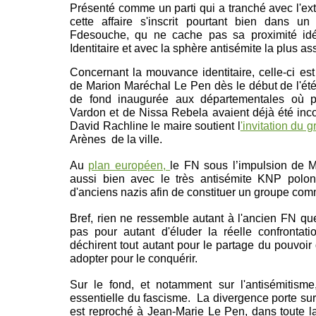
Présenté comme un
parti qui a tranché avec l'e
cette affaire s'inscrit pourtant bien dans 
Fdesouche, qu ne cache pas sa proximité idé
Identitaire et avec la sphère antisémite la plus a
Concernant la mouvance identitaire, celle-ci es
de Marion Maréchal Le Pen dès le début de l'ét
de fond inaugurée aux départementales où pl
Vardon et de Nissa Rebela avaient déjà été inco
David Rachline le maire soutient l
'invitation du
Arènes de la ville.
Au
plan européen,
le FN sous l’impulsion de M
aussi bien avec le très antisémite KNP polo
d'anciens nazis afin de constituer un groupe c
Bref, rien ne ressemble autant à l'ancien FN que
pas pour autant d'éluder la réelle confrontat
déchirent tout autant pour le partage du pouvoir
adopter pour le conquérir.
Sur le fond, et notamment sur l'antisémitisme
essentielle du fascisme. La divergence porte sur
est reproché à Jean-Marie Le Pen, dans toute l