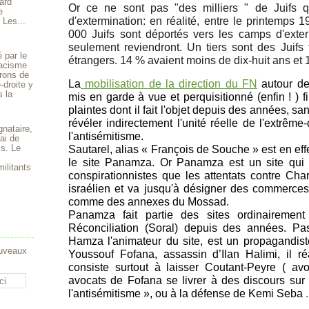
ard
Or ce ne sont pas "des milliers " de Juifs 
e
d'extermination: en réalité, entre le printemps 
 Les...
000 Juifs sont déportés vers les camps d'exte
seulement reviendront. Un tiers sont des Juifs f
 par le
étrangers. 14 % avaient moins de dix-huit ans et 
 racisme
rons de
La
mobilisation de la direction du FN
autour de
-droite y
s la
mis en garde à vue et perquisitionné (enfin ! ) fi
plaintes dont il fait l'objet depuis des années, 
révéler indirectement l'unité réelle de l'extrêm
gnataire,
l'antisémitisme.
ai de
is. Le
Sautarel, alias « François de Souche » est en eff
le site Panamza. Or Panamza est un site qui p
ilitants
conspirationnistes que les attentats contre Cha
israélien et va jusqu'à désigner des commerce
comme des annexes du Mossad.
Panamza fait partie des sites ordinairemen
Réconciliation (Soral) depuis des années. Pa
Hamza l'animateur du site, est un propagandist
ouveaux
Youssouf Fofana, assassin d’Ilan Halimi, il r
consiste surtout à laisser Coutant-Peyre ( av
avocats de Fofana se livrer à des discours sur
l'antisémitisme », ou à la défense de Kemi Seba
.