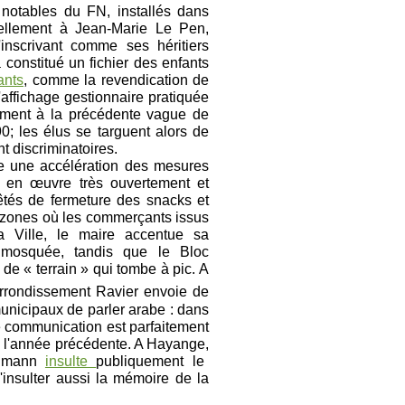
notables du FN, installés dans
mellement à Jean-Marie Le Pen,
inscrivant comme ses héritiers
 constitué un fichier des enfants
ants
, comme la revendication de
'affichage gestionnaire pratiquée
rement à la précédente vague de
; les élus se targuent alors de
t discriminatoires.
e une accélération des mesures
es en œuvre très ouvertement et
êtés de fermeture des snacks et
zones où les commerçants issus
a Ville, le maire accentue sa
 mosquée, tandis que le Bloc
 de « terrain » qui tombe à pic. A
rrondissement Ravier envoie de
municipaux de parler arabe : dans
de communication est parfaitement
tée l'année précédente. A Hayange,
elmann
insulte
publiquement le
insulter aussi la mémoire de la