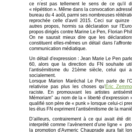
ce n'est pas tellement le sens de ce qu'il di
« répétition ». Même dans la convocation adressé
bureau du 4 août, parmi ses nombreuses réitération
reprochée celle d'avril 2015. Ceci sur quinze 
autres propos, hormis sa déclaration sur l'Eur
propos dirigés contre Marine Le Pen, Florian Phi
On ne saurait mieux dire que les déclarations
constituent elles-mêmes un détail dans l'affron
communication médiatique.
Un détail d'expression : Jean Marie Le Pen par
60, alors que la direction du FN souhaite uti
l'antisémitisme du 21ème siècle, celui qui a
socialement.
Lorsque Marion Maréchal Le Pen parle de l'O
relativise pas plus les choses qu'
Eric Zemmo
raciste. En promouvant les artistes antisé
Mémoriam" au nom de la « liberté d'expression »
qualifié son père de « punk » lorsque celui-ci pr
les élus FN expriment l'antisémitisme de la maniè
D'ailleurs, contrairement à ce qui avait été di
interprété comme l'avènement d'une ligne « pro-i
la promotion d'Aymeric Chauprade aura fait lon