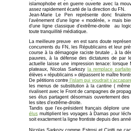
islamophobe et en guerre ouverte avec la mou
assez rapidement écarté de la direction du FN.
Jean-Marie Le Pen représente donc finale
l'avènement d'une ligne « modérée, » mais bien
d'une ligne classique d'extrême-droite au logi
toute tranquillité médiatique.
La meilleure preuve en est sans doute représent
concurrents du FN, les Républicains et leur pr
course à la démagogie raciste brutale , à la d
pauvres, à la défense des dictatures de par l
actuelle laisse une impression tenace: lorsque
plateaux, Nicolas Sarkozy
la remplace parfait
élèves « républicains » dépassent le maître fronti
De pétitions contre
l'islam qui voudrait s'accapar
les menus de substitution à la cantine ( même 
rivalisent avec le Front de campagnes de propa
ses élus partagent désormais ouvertement des 
les sites d'extrême-droite.
Tandis que l'ex-président français déplore une
élus
multiplient les voyages à Damas pour lécher
soit exactement la ligne frontiste depuis des ann
Nicolas Sarkozy comme Estrosi et Ciotti ne cac