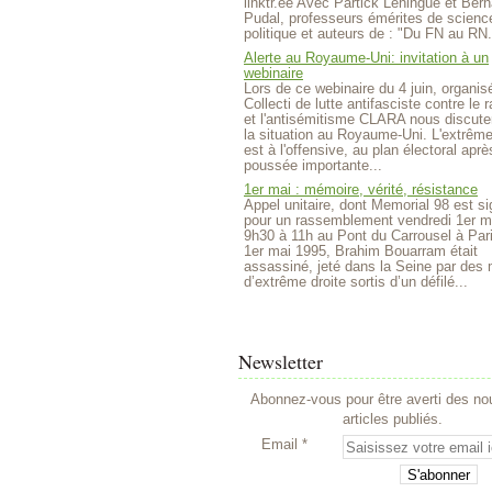
linktr.ee Avec Partick Lehingue et Bern
Pudal, professeurs émérites de scienc
politique et auteurs de : "Du FN au RN.
Alerte au Royaume-Uni: invitation à un
webinaire
Lors de ce webinaire du 4 juin, organisé
Collecti de lutte antifasciste contre le
et l'antisémitisme CLARA nous discute
la situation au Royaume-Uni. L'extrême
est à l'offensive, au plan électoral aprè
poussée importante...
1er mai : mémoire, vérité, résistance
Appel unitaire, dont Memorial 98 est si
pour un rassemblement vendredi 1er m
9h30 à 11h au Pont du Carrousel à Par
1er mai 1995, Brahim Bouarram était
assassiné, jeté dans la Seine par des m
d’extrême droite sortis d’un défilé...
Newsletter
Abonnez-vous pour être averti des n
articles publiés.
Email