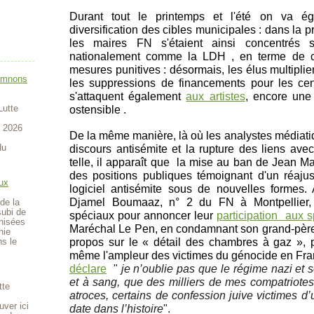
Durant tout le printemps et l'été on va ég
diversification des cibles municipales : dans la
les maires FN s'étaient ainsi concentrés 
nationalement comme la LDH , en terme de c
mesures punitives : désormais, les élus multipl
amnons
les suppressions de financements pour les cen
s'attaquent également
aux artistes
, encore une
Lutte
ostensible
.
t 2026
De la même manière, là où les analystes médiatiq
du
discours antisémite et la rupture des liens a
telle, il apparaît que la mise au ban de Jean Ma
des positions publiques témoignant d'un réajus
ux
logiciel antisémite sous de nouvelles formes.
Djamel Boumaaz, n° 2 du FN à Montpellier, 
de la
subi de
spéciaux pour annoncer leur
participation aux 
anisées
Maréchal Le Pen, en condamnant son grand-père 
hie
propos sur le « détail des chambres à gaz », p
ns le
même l'ampleur des victimes du génocide en Fr
déclare
"
je n’oublie pas que le régime nazi et 
et à sang, que des milliers de mes compatriote
tte
atroces, certains de confession juive victimes d’u
uver ici
date dans l’histoire
".