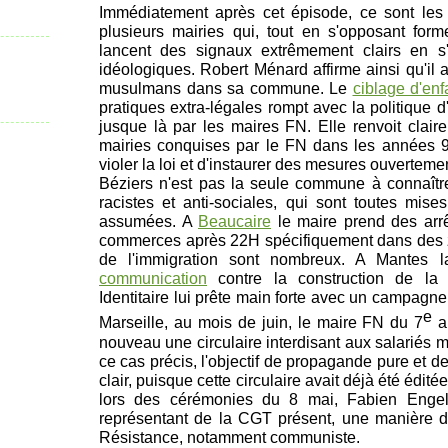
Immédiatement après cet épisode, ce sont les 
plusieurs mairies qui, tout en s'opposant for
lancent des signaux extrêmement clairs en s'
idéologiques. Robert Ménard affirme ainsi qu'il a
musulmans dans sa commune. Le
ciblage d'enf
pratiques extra-légales rompt avec la politique d
jusque là par les maires FN. Elle renvoit clai
mairies conquises par le FN dans les années 90
violer la loi et d'instaurer des mesures ouvertemen
Béziers n'est pas la seule commune à connaîtr
racistes et anti-sociales, qui sont toutes mis
assumées
. A
Beaucaire
le maire prend des arr
commerces après 22H spécifiquement dans des 
de l'immigration sont nombreux
. A Mantes l
communication
contre la construction de la
Identitaire lui prête main forte avec un campagne
e
Marseille, au mois de juin, le maire FN du 7
a
nouveau une circulaire interdisant aux salariés 
ce cas précis, l'objectif de propagande pure et 
clair, puisque cette circulaire avait déjà été édi
lors des cérémonies du 8 mai, Fabien Eng
représentant de la CGT présent, une manière d'
Résistance, notamment communiste.