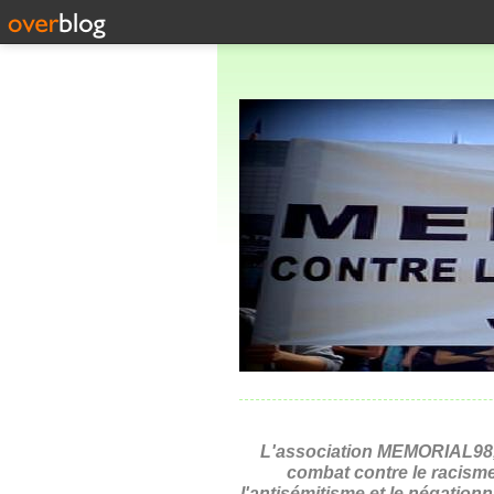
L'association MEMORIAL98,
combat contre le racisme
l'antisémitisme et le négation