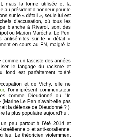
t, mais la forme utilisée et la
e au président d'honneur pour le
s sur le « détail », seule lui est
chefs d'accusation, où tous les
ope blanche à Rivarol, sont des
lipot ou Marion Maréchal Le Pen.
 antisémites sur le « détail »
tement en cours au FN, malgré la
le comme un fasciste des années
liser le langage du racisme et
u fond est parfaitement toléré
ccupation et de Vichy, elle ne
ur
, l'omniprésent commentateur
mites comme Dieudonné ou "In
 (Marine Le Pen n'avait-elle pas
enait la défense de Dieudonné ? ),
re la plus populaire aujourd'hui.
t un peu partout à l'été 2014 et
sraélienne » et anti-soralienne,
g feu
. Le théoricien violemment