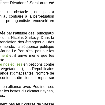
vance Dieudonné-Soral aura été
ment un obstacle , non pas à
 au contraire à la perpétuation
ciel propagandiste renouvelé en
ée par l’attitude des principaux
ésident Nicolas Sarkozy. Dans la
énonciation des étrangers ou des
e monde, la séquence politique
 Marine Le Pen n'est pas sur les
ement
et il arrive même que les
ste.
er nos églises
en pétitions contre
végétariens ), les Républicains
gande stigmatisantes. Nombre de
contenus directement repris sur
 non-alliance avec Poutine, ses
 les bottes du dictateur syrien,
ées.
hent pas leur course de vitesse