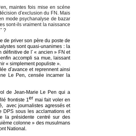
en, maintes fois mise en scéne
 décision d'exclusion du FN. Mais
, en mode psychanalyse de bazar
es sont-ils vraiment la naissance
" ?
e de priver son père du poste de
nalystes sont quasi-unanimes : la
 définitive de l' « ancien » FN et
 enfin accompli sa mue, laissant
enir « simplement populiste ».
lée d'avance et reprennent ainsi
ine Le Pen, censée incarner la
arol de Jean-Marie Le Pen qui a
er
lé frontiste 1
mai fait voler en
é, avec journalistes agressés et
le DPS sous les acclamations et
e la présidente centré sur des
inquième colonne » des musulmans
ont National.