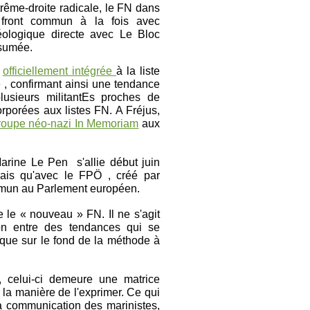
xtrême-droite radicale, le FN dans
un front commun à la fois avec
ologique directe avec Le Bloc
ssumée.
t
officiellement intégrée
à la liste
é
, confirmant ainsi une tendance
usieurs militantEs proches de
rporées aux listes FN. A Fréjus,
 groupe néo-nazi In Memoriam
aux
arine Le Pen s'allie début juin
nais qu'avec le FPÖ , créé par
ommun au Parlement européen.
 le « nouveau » FN. Il ne s'agit
ion entre des tendances qui se
 que sur le fond de la méthode à
, celui-ci demeure une matrice
 la manière de l'exprimer. Ce qui
a communication des marinistes,