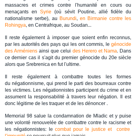
massacres et crimes contre l'humanité en cours ou
menaçants en
Syrie
(où sévit Poutine, allié fidèle du
nationalisme serbe), au
Burundi
,
en Birmanie contre les
Rohingya
, en Centrafrique, au Soudan...
Il reste également à imposer que soient enfin reconnus,
par les autorités des pays qui les ont commis, le
génocide
des Arméniens
ainsi que celui
des Herero et Nama
. Dans
ce dernier cas il s'agit du premier génocide du 20e siècle
alors que Srebrenica en fut l'ultime.
Il reste également à combattre toutes les formes
du négationnisme, qui prend le parti des bourreaux contre
les victimes. Les négationnistes participent du crime et en
assument la responsabilité à travers leur négation. Il est
donc légitime de les traquer et de les dénoncer .
Memorial 98 salue la condamnation de Mladic et y puise
une volonté renouvelée de combattre contre le racisme et
les négationnistes: l
e
combat pour le justice et contre
l'impunité
se poursuit plus que jamais.