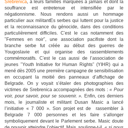
Srebrenica
, à leurs familles marquées à jamais et dont la
souffrance est entretenue et intensifiée par le
négationnisme. Nous rendons aussi un hommage
particulier aux militantEs serbes qui luttent pour la justice
et la reconnaissance du génocide, dans des conditions
particulièrement difficiles. C'est le cas notamment des
"Femmes en noir", une association pacifiste dont la
branche serbe fut créée au début des guerres de
Yougoslavie et qui organise des rassemblements
commémoratifs. C'est le cas aussi de l’association de
jeunes "Youth Initiative for Human Rights" (YIHR)
qui a
mené dès 2005 une première campagne de sensibilisation
en occupant la moitié des panneaux d’affichage de
Belgrade. On y voyait s’étaler des photographies des
victimes de Srebrenica accompagnées des mots :
« Pour
voir, pour savoir, pour se souvenir. ».
Enfin, ces derniers
mois, le journaliste et militant Dusan Masic a lancé
l’initiative « 7 000 ». Son projet est de rassembler à
Belgrade 7 000 personnes et les faire s’allonger
symboliquement devant le Parlement serbe. Masic doute
de pouvoir atteindre l’objectif. Mais, souligne-t-il,
« si nous