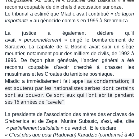
Yougoslavie. Au total, le « Boucher des Balkans » a été
reconnu coupable de dix chefs d’accusation sur onze.
Le tribunal a estimé que Mladic avait contribué
« de façon
importante »
au génocide commis en 1995 à Srebrenica.
La justice a également déclaré qu'il
avait
« personnellement »
dirigé le bombardement de
Sarajevo. La capitale de la Bosnie avait subi un siège
meurtrier, notamment pour des milliers de civils, de 1992 à
1996. De façon plus générale, l’ancien général a été
reconnu coupable d’avoir cherché à chasser les
musulmans et les Croates du territoire bosniaque.
sa condamnation; il
Mladic a immédiatement fait appel
est soutenu par les nationalistes serbes dont certains
sont au pouvoir. Ce sont eux qui l'ont abrité pendant
ses 16 années de "cavale"
La présidente de l’association des mères des enclaves de
Srebrenica et de Zepa, Munira Subasic, s’est, elle, dite
« partiellement satisfaite »
du verdict. Elle déclare:
« C’est plus que pour (Radovan) Karadzic (condamné à 40