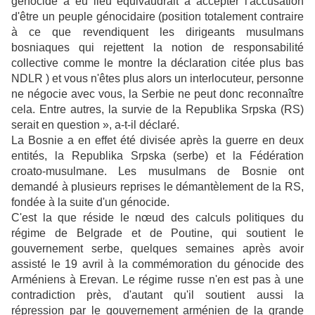
génocide a eu lieu équivaudrait à accepter l'accusation
d'être un peuple génocidaire (position totalement contraire
à ce que revendiquent les dirigeants musulmans
bosniaques qui rejettent la notion de responsabilité
collective comme le montre la déclaration citée plus bas
NDLR ) et vous n'êtes plus alors un interlocuteur, personne
ne négocie avec vous, la Serbie ne peut donc reconnaître
cela. Entre autres, la survie de la Republika Srpska (RS)
serait en question », a-t-il déclaré.
La Bosnie a en effet été divisée après la guerre en deux
entités, la Republika Srpska (serbe) et la Fédération
croato-musulmane. Les musulmans de Bosnie ont
demandé à plusieurs reprises le démantèlement de la RS,
fondée à la suite d'un génocide.
C'est la que réside le nœud des calculs politiques du
régime de Belgrade et de Poutine, qui soutient le
gouvernement serbe, quelques semaines après avoir
assisté le 19 avril à la commémoration du génocide des
Arméniens à Erevan. Le régime russe n'en est pas à une
contradiction près, d'autant qu'il soutient aussi la
répression par le gouvernement arménien de la grande