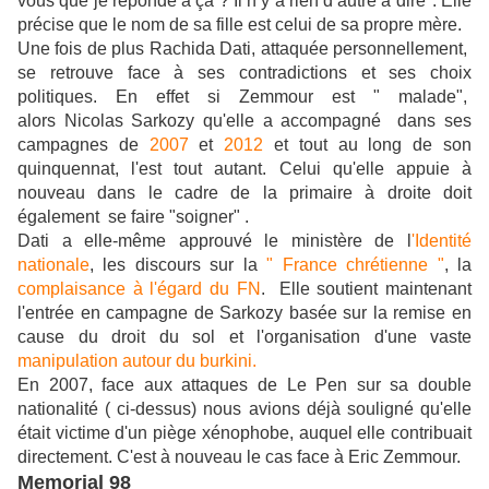
vous que je réponde à ça ? Il n’y a rien d’autre à dire". Elle
précise que le nom de sa fille est celui de sa propre mère.
Une fois de plus Rachida Dati, attaquée personnellement,
se retrouve face à ses contradictions et ses choix
politiques.
En effet si Zemmour est " malade",
alors Nicolas Sarkozy qu'elle a accompagné dans ses
campagnes de
2007
et
2012
et tout au long de son
quinquennat, l'est tout autant.
Celui qu'elle appuie à
nouveau dans le cadre de la primaire à droite doit
également se faire "soigner" .
Dati a elle-même approuvé le ministère de l
'Identité
nationale
, les discours sur la
" France chrétienne "
, la
complaisance à l'égard du FN
.
Elle soutient maintenant
l'entrée en campagne de Sarkozy basée sur la remise en
cause du droit du sol et l'organisation d'une vaste
manipulation autour du burkini.
En 2007, face aux attaques de Le Pen sur sa double
nationalité ( ci-dessus) nous avions déjà souligné qu'elle
était victime d'un piège xénophobe, auquel elle contribuait
directement. C'est à nouveau le cas face à Eric Zemmour.
Memorial 98