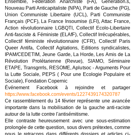
Ensemble, Fédération Anarchiste (FA), Génération.s,
Nouveau Parti Anticapitaliste (NPA), Parti de Gauche (PG),
Union Communiste Libertaire (UCL), Parti Communiste
Français (PCF), La France Insoumise (LFI), Attac France,
Action révolutionnaire LGBQTI, Collectif Ecolo-Libertaire
Anti-fasciste & Féministe (ELAfF), Collectif Irrécupérables,
Collectif féministe révolutionnaire (CFR), Collectif Paris
Queer Antifa, Collectif Agitations, Editions syndicalistes,
IPAM/CEDETIM, Jeune Garde, La Horde, Les Amis de La
Révolution Prolétarienne (Revue), SIAMO, Séminaire
ETAPE, Transgrrrls, RESOME, Aplutsoc - Arguments Pour
la Lutte Sociale, PEPS ( Pour une Ecologie Populaire et
Sociale), Fondation Copernic
Événement Facebook à rejoindre et partager
https://www.facebook.com/events/1227439174320787
Ce rassemblement du 14 février représente une avancée
importante dans la mobilisation de la gauche anti-raciste
autour de la lutte contre l'antisémitisme.
Elle contraste heureusement avec une sous-estimation
prolongée de cette question, sous divers prétextes, comme
nous le retraçons dans différents dossiers et articles ci-