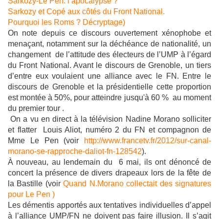
Sarkozy-Le Pen: l’apocalypse ?
Sarkozy et Copé aux côtés du Front National.
Pourquoi les Roms ? Décryptage)
On note depuis ce discours ouvertement xénophobe et
menaçant, notamment sur la déchéance de nationalité, un
changement de l’attitude des électeurs de l’UMP à l’égard
du Front National. Avant le discours de Grenoble, un tiers
d’entre eux voulaient une alliance avec le FN. Entre le
discours de Grenoble et la présidentielle cette proportion
est montée à 50%, pour atteindre
jusqu'à 60 %
au moment
du premier tour .
On a vu en direct à la télévision Nadine Morano solliciter
et flatter Louis Aliot, numéro 2 du FN et compagnon de
Mme Le Pen (voir
http://www.francetv.fr/2012/sur-canal-
morano-se-rapproche-daliot-fn-128542
).
À nouveau, au lendemain du 6 mai, ils ont dénoncé de
concert la présence de divers drapeaux lors de la fête de
la Bastille (voir
Quand N.Morano collectait des signatures
pour Le Pen )
Les démentis apportés aux tentatives individuelles d’appel
à l’alliance UMP/FN ne doivent pas faire illusion. Il s’agit