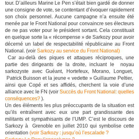
tour. D’ailleurs Marine Le Pen s’était bien gardé de donner
une consigne de vote, se contentant d’évoquer rapidement
son choix personnel. Aucune campagne n’a ensuite été
menée par le Front National pour convaincre ses électeurs
de ne pas voter pour le président sortant. Cela constituait
en quelque sorte la « récompense » de Sarkozy pour avoir
décerné un label de respectabilité républicaine au Front
National. (voir
Sarkozy au service du Front National)
Car au-delà des piques et attaques réciproques, une
partie des dirigeants de la droite, incluant le noyau
sarkozyste avec Guéant, Hortefeux, Morano, Longuet,
Patrick Buisson et la jeune « vedette » Guillaume Peltier,
ainsi que Copé et ses affidés, cherchent la voie d’une
alliance avec le FN (voir
Succès du Front National: quelles
conséquences?
).
Un des éléments les plus préoccupants de la situation est
qu’ils entraînent avec eux une part grandissante des
militants et sympathisants de l’UMP. C’est le discours de
Sarkozy à Grenoble en juillet 2010 qui symbolise cette
orientation
(voir Sarkozy : jusqu’où l'escalade ?