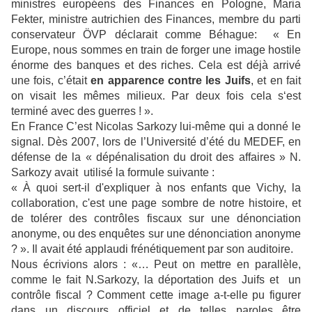
ministres européens des Finances en Pologne, Maria
Fekter, ministre autrichien des Finances, membre du parti
conservateur ÖVP déclarait comme Béhague: « En
Europe, nous sommes en train de forger une image hostile
énorme des banques et des riches. Cela est déjà arrivé
une fois, c’était
en apparence contre les Juifs
, et en fait
on visait les mêmes milieux. Par deux fois cela s‘est
terminé avec des guerres ! ».
En France C’est Nicolas Sarkozy lui-même qui a donné le
signal. Dès 2007, lors de l’Université d’été du MEDEF, en
défense de la « dépénalisation du droit des affaires » N.
Sarkozy avait utilisé la formule suivante :
« À quoi sert-il d'expliquer à nos enfants que Vichy, la
collaboration, c'est une page sombre de notre histoire, et
de tolérer des contrôles fiscaux sur une dénonciation
anonyme, ou des enquêtes sur une dénonciation anonyme
? ». Il avait été applaudi frénétiquement par son auditoire.
Nous écrivions alors : «… Peut on mettre en parallèle,
comme le fait N.Sarkozy, la déportation des Juifs et un
contrôle fiscal ? Comment cette image a-t-elle pu figurer
dans un discours officiel et de telles paroles être