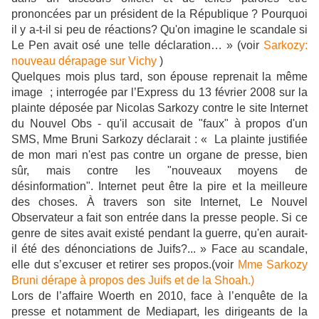
prononcées par un président de la République ? Pourquoi
il y a-t-il si peu de réactions? Qu'on imagine le scandale si
Le Pen avait osé une telle déclaration… » (voir
Sarkozy:
nouveau dérapage sur Vichy
)
Quelques mois plus tard, son épouse reprenait la même
image ; interrogée par l’Express du 13 février 2008 sur la
plainte déposée par Nicolas Sarkozy contre le site Internet
du Nouvel Obs - qu'il accusait de "faux" à propos d'un
SMS, Mme Bruni Sarkozy déclarait : « La plainte justifiée
de mon mari n'est pas contre un organe de presse, bien
sûr, mais contre les "nouveaux moyens de
désinformation". Internet peut être la pire et la meilleure
des choses. À travers son site Internet, Le Nouvel
Observateur a fait son entrée dans la presse people. Si ce
genre de sites avait existé pendant la guerre, qu'en aurait-
il été des dénonciations de Juifs?... » Face au scandale,
elle dut s’excuser et retirer ses propos.(voir
Mme Sarkozy
Bruni dérape à propos des Juifs et de la Shoah.)
Lors de l’affaire Woerth en 2010, face à l’enquête de la
presse et notamment de Mediapart, les dirigeants de la