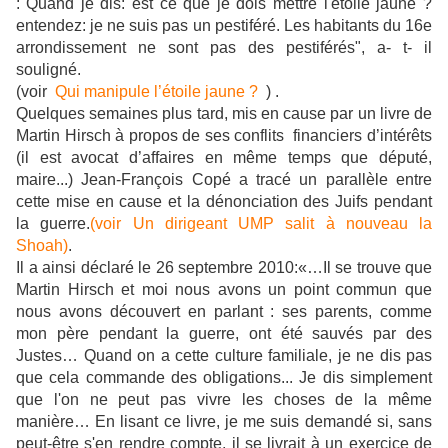
:"Quand je dis: est ce que je dois mettre l'étoile jaune ?
entendez: je ne suis pas un pestiféré. Les habitants du 16e
arrondissement ne sont pas des pestiférés", a- t- il
souligné.
(voir
Qui manipule l’étoile jaune ?
) .
Quelques semaines plus tard, mis en cause par un livre de
Martin Hirsch à propos de ses conflits financiers d’intérêts
(il est avocat d’affaires en même temps que député,
maire...) Jean-François Copé a tracé un parallèle entre
cette mise en cause et la dénonciation des Juifs pendant
la guerre.
(voir Un dirigeant UMP salit à nouveau la
Shoah)
.
Il a ainsi déclaré le 26 septembre 2010:«…Il se trouve que
Martin Hirsch et moi nous avons un point commun que
nous avons découvert en parlant : ses parents, comme
mon père pendant la guerre, ont été sauvés par des
Justes… Quand on a cette culture familiale, je ne dis pas
que cela commande des obligations... Je dis simplement
que l'on ne peut pas vivre les choses de la même
manière… En lisant ce livre, je me suis demandé si, sans
peut-être s'en rendre compte, il se livrait à un exercice de