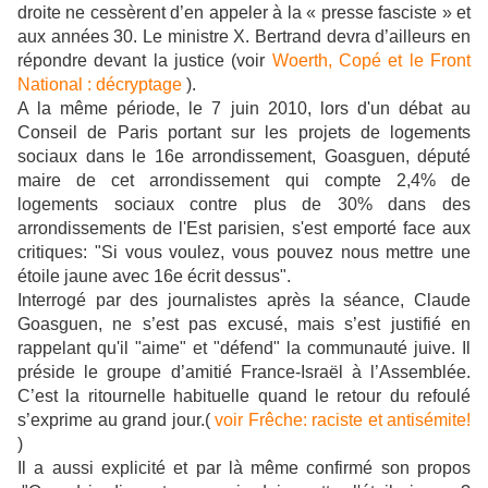
droite ne cessèrent d’en appeler à la « presse fasciste » et
aux années 30. Le ministre X. Bertrand devra d’ailleurs en
répondre devant la justice (voir
Woerth, Copé et le Front
National : décryptage
).
A la même période, le 7 juin 2010, lors d'un débat au
Conseil de Paris portant sur les projets de logements
sociaux dans le 16e arrondissement, Goasguen, député
maire de cet arrondissement qui compte 2,4% de
logements sociaux contre plus de 30% dans des
arrondissements de l'Est parisien, s'est emporté face aux
critiques: "Si vous voulez, vous pouvez nous mettre une
étoile jaune avec 16e écrit dessus".
Interrogé par des journalistes après la séance, Claude
Goasguen, ne s’est pas excusé, mais s’est justifié en
rappelant qu'il "aime" et "défend" la communauté juive. Il
préside le groupe d’amitié France-Israël à l’Assemblée.
C’est la ritournelle habituelle quand le retour du refoulé
s’exprime au grand jour.(
voir Frêche: raciste et antisémite!
)
Il a aussi explicité et par là même confirmé son propos