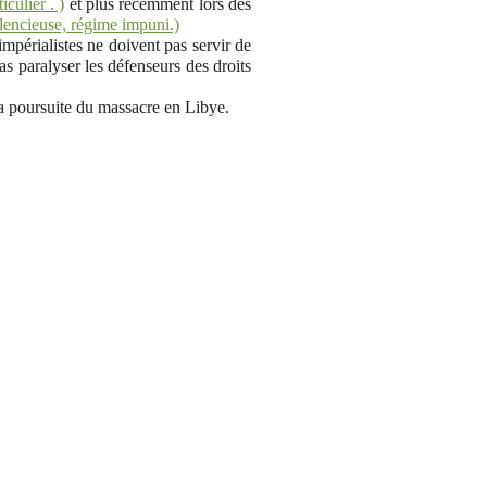
culier . )
et plus récemment lors des
lencieuse, régime impuni.)
impérialistes ne doivent pas servir de
as paralyser les défenseurs des droits
la poursuite du massacre en Libye.