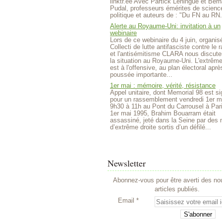
linktr.ee Avec Partick Lehingue et Bern
Pudal, professeurs émérites de scienc
politique et auteurs de : "Du FN au RN.
Alerte au Royaume-Uni: invitation à un
webinaire
Lors de ce webinaire du 4 juin, organisé
Collecti de lutte antifasciste contre le
et l'antisémitisme CLARA nous discute
la situation au Royaume-Uni. L'extrême
est à l'offensive, au plan électoral aprè
poussée importante...
1er mai : mémoire, vérité, résistance
Appel unitaire, dont Memorial 98 est si
pour un rassemblement vendredi 1er m
9h30 à 11h au Pont du Carrousel à Par
1er mai 1995, Brahim Bouarram était
assassiné, jeté dans la Seine par des m
d’extrême droite sortis d’un défilé...
Newsletter
Abonnez-vous pour être averti des n
articles publiés.
Email