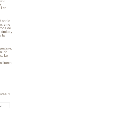
ard
e
 Les...
 par le
 racisme
rons de
-droite y
s la
gnataire,
ai de
is. Le
ilitants
ouveaux