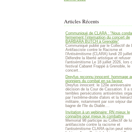
Articles Récents
Communiqué de CLARA : "Nous cond
fermement l’interruption du concert de
BARBARA BUTCH à Grenoble"
Communiqué publié par le Collectif de 
Antifasciste contre le Racisme et
l'Antisémitisme (CLARA) lundi 20 juille
Défendre la liberté artistique et refuser
l'antisémitisme Le 18 juillet 2026, lors 
festival Cabaret Frappé à Grenoble, le
concert...
Dreyfus reconnu innocent: hommage a
pionniers du combat en sa faveur.
Dreyfus innocent: le 120e anniversaire 
décision de la Cour de Cassation. Il a 
terribles persécutions antisémites org
par l’extrême-droite d'alors et la hiérarc
militaire, notamment par son séjour da
bagne de l'Ile du Diable....
Invitation à un webinaire: RN mieux le
connaître pour mieux le combattre
Memorial 98 participe au Collectif de lu
antifasciste contre la racisme et
l'antisémitisme CLARA qu'on peut retro