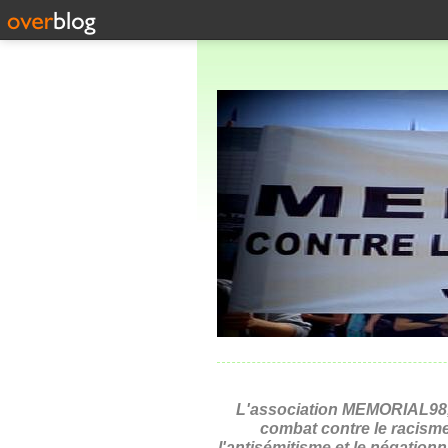
L'association MEMORIAL98,
combat contre le racisme
l'antisémitisme et le négation