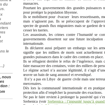
massacres.
rs du
Pourtant les gouvernements des grandes puissances 
fus.
pour protéger la population libyenne.
ux
Ils se mobilisent pour évacuer leurs ressortissants, m
s
mais n’agissent pas. Ils se préoccupent de l’approvi
endant
spectre de grands flux migratoires mais se gardent de t
riers
cesser les tueries.
ires
Les assassinats, les crimes contre l’humanité se 
a
gouvernements dissertent sur une future inculpation
et
internationale.
Ils déclarent aussi préparer un embargo sur les arm
ans le
signifie que les milliers de morts sont actuellement
grandes puissances dans le cadre des contrats en place.
Ils se réfugient derrière le refus de l’ingérence, mais
..)
faire massacrer des centaines, voire des milliers de per
Le régime actuel n’a aucune légitimité, il s’agit d’un
______________
œuvre un bain de sang annoncé et revendiqué.
, nous
Il n’y a pas en Libye de guerre civile mais une terreu
des
mercenaires.
tion :
Dès lors la communauté internationale et en pratiq
com
protection afin d’empêcher la poursuite des exactions.
Ne pas le faire revient à prolonger la passivité qui s’
______________
Srebenica (voir
Srebrenica : l’impunité jusqu’à quand