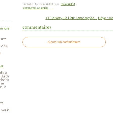
Published by memorial98
dans
memorial98
commenter cet article
…
<< Sarkozy-Le Pen: l’apocalypse...
Libye : me
commentaires
amnons
Lutte
Ajouter un commentaire
t 2026
du
ux
de la
subi de
anisées
hie
ns le
tte
uver ici