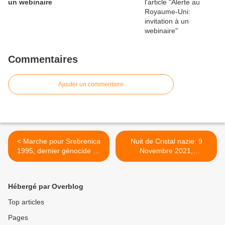
un webinaire
Commentaires
Ajouter un commentaire
< Marche pour Srebrenica
Nuit de Cristal nazie: 9
1995, dernier génocide du
Novembre 2021,
XXe siècle, encore nié par
rassemblement de mémoire
ses auteurs.
et de mobilisation, Paris
Gymnase Japy >
Hébergé par Overblog
Top articles
Pages