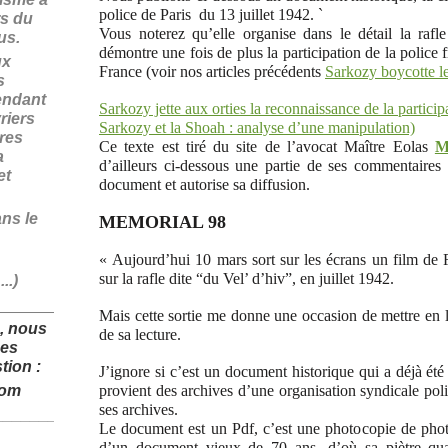
police de Paris du 13 juillet 1942. `
rs du
Vous noterez qu’elle organise dans le détail la rafl
fus.
démontre une fois de plus la participation de la police f
ux
France (voir nos articles précédents
Sarkozy boycotte l
s
endant
Sarkozy jette aux orties la reconnaissance de la partici
riers
Sarkozy et la Shoah : analyse d’une manipulation)
ires
Ce texte est tiré du site de l’avocat Maître Eolas
M
a
d’ailleurs ci-dessous une partie de ses commentaires 
et
document et autorise sa diffusion.
ans le
MEMORIAL 98
« Aujourd’hui 10 mars sort sur les écrans un film de 
sur la rafle dite “du Vel’ d’hiv”, en juillet 1942.
..)
______________
Mais cette sortie me donne une occasion de mettre en l
, nous
de sa lecture.
des
tion :
J’ignore si c’est un document historique qui a déjà été
com
provient des archives d’une organisation syndicale poli
ses archives.
______________
Le document est un Pdf, c’est une photocopie de phot
d’un document vieux de 70 ans, d’où sa piètre quali