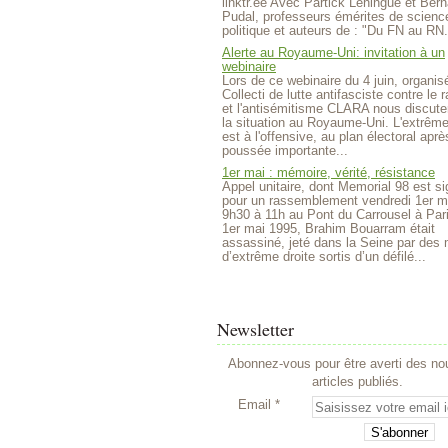
linktr.ee Avec Partick Lehingue et Bern
Pudal, professeurs émérites de scienc
politique et auteurs de : "Du FN au RN.
Alerte au Royaume-Uni: invitation à un
webinaire
Lors de ce webinaire du 4 juin, organisé
Collecti de lutte antifasciste contre le
et l'antisémitisme CLARA nous discute
la situation au Royaume-Uni. L'extrême
est à l'offensive, au plan électoral aprè
poussée importante...
1er mai : mémoire, vérité, résistance
Appel unitaire, dont Memorial 98 est si
pour un rassemblement vendredi 1er m
9h30 à 11h au Pont du Carrousel à Par
1er mai 1995, Brahim Bouarram était
assassiné, jeté dans la Seine par des m
d’extrême droite sortis d’un défilé...
Newsletter
Abonnez-vous pour être averti des n
articles publiés.
Email