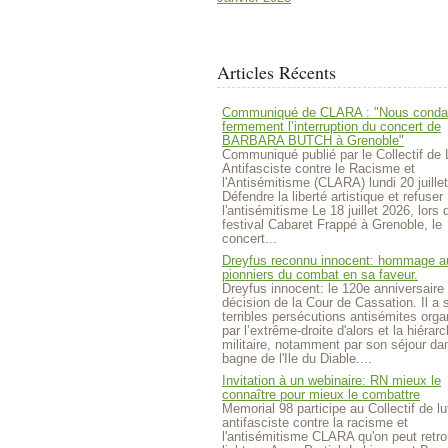
Articles Récents
Communiqué de CLARA : "Nous cond
fermement l’interruption du concert de
BARBARA BUTCH à Grenoble"
Communiqué publié par le Collectif de 
Antifasciste contre le Racisme et
l'Antisémitisme (CLARA) lundi 20 juille
Défendre la liberté artistique et refuser
l'antisémitisme Le 18 juillet 2026, lors 
festival Cabaret Frappé à Grenoble, le
concert...
Dreyfus reconnu innocent: hommage a
pionniers du combat en sa faveur.
Dreyfus innocent: le 120e anniversaire 
décision de la Cour de Cassation. Il a 
terribles persécutions antisémites org
par l’extrême-droite d'alors et la hiérarc
militaire, notamment par son séjour da
bagne de l'Ile du Diable....
Invitation à un webinaire: RN mieux le
connaître pour mieux le combattre
Memorial 98 participe au Collectif de lu
antifasciste contre la racisme et
l'antisémitisme CLARA qu'on peut retro