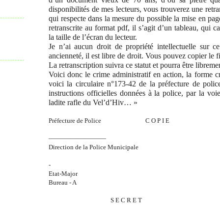
disponibilités de mes lecteurs, vous trouverez une retran
qui respecte dans la mesure du possible la mise en page
retranscrite au format pdf, il s’agit d’un tableau, qui
la taille de l’écran du lecteur.
Je n’ai aucun droit de propriété intellectuelle sur 
ancienneté, il est libre de droit. Vous pouvez copier le f
La retranscription suivra ce statut et pourra être libreme
Voici donc le crime administratif en action, la forme 
voici la circulaire n°173-42 de la préfecture de police
instructions officielles données à la police, par la voi
ladite rafle du Vel’d’Hiv… »
Préfecture de Police C O P I E
—————————
Direction de la Police Municipale
-
Etat-Major
Bureau - A
S E C R E T