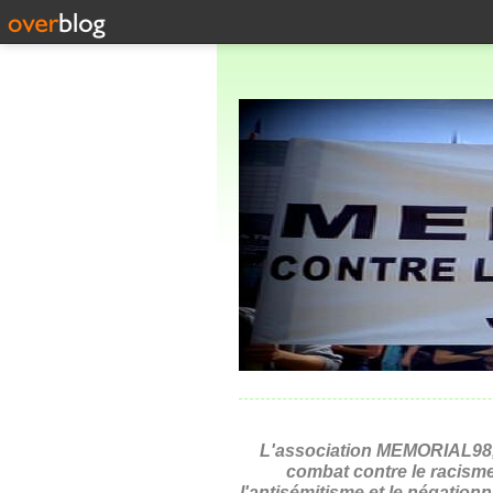
L'association MEMORIAL98,
combat contre le racisme
l'antisémitisme et le négation