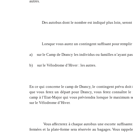
autres.
Des autobus dont le nombre est indiqué plus loin, seront mi
Lorsque vous aurez un contingent suffisant pour remplir un
a) sur le Camp de Drancy les individus ou familles n’ayant pas
b) sur le Vélodrome d’Hiver : les autres.
En ce qui concerne le camp de Drancy, le contingent prévu doit 
que vous ferez un départ pour Drancy, vous ferez connaître le
camp à l’Etat-Major qui vous préviendra lorsque le maximum sera
sur le Vélodrome d’Hiver.
Vous affecterez à chaque autobus une escorte suffisante. L
fermées et la plate-forme sera réservée au bagages. Vous rappele