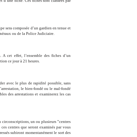
’une fiche. Ces fiches sont classées par
 sera composée d’un gardien en tenue et
éraux ou de la Police Judiciaire.
t effet, l’ensemble des fiches d’un
tion ce jour à 21 heures.
vec le plus de rapidité possible, sans
’arrestation, le bien-fondé ou le mal-fondé
ables des arrestations et examinerez les cas
rconscriptions, un ou plusieurs ”centres
u ces centres que seront examinés par vous
téressés subiront momentanément le sort des