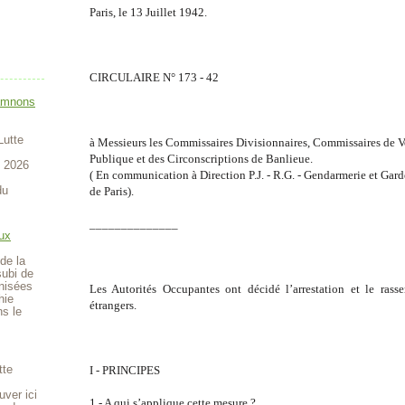
Paris, le 13 Juillet 1942.
CIRCULAIRE N° 173 - 42
amnons
Lutte
à Messieurs les Commissaires Divisionnaires, Commissaires de V
Publique et des Circonscriptions de Banlieue.
t 2026
( En communication à Direction P.J. - R.G. - Gendarmerie et Gard
du
de Paris).
______________
ux
de la
subi de
anisées
Les Autorités Occupantes ont décidé l’arrestation et le ras
hie
étrangers.
ns le
tte
I - PRINCIPES
uver ici
1 - A qui s’applique cette mesure ?