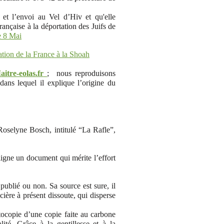
e et l’envoi au Vel d’Hiv et qu'elle
rançaise à la déportation des Juifs de
e 8 Mai
pation de la France à la Shoah
aitre-eolas.fr
; nous reproduisons
dans lequel il explique l’origine du
Roselyne Bosch, intitulé “La Rafle”,
igne un document qui mérite l’effort
 publié ou non. Sa source est sure, il
cière à présent dissoute, qui disperse
ocopie d’une copie faite au carbone
té. Grâce à la gentillesse et à la