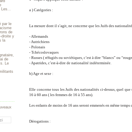
ard
e
 Les...
a ) Catégories :
 par le
La mesure dont il s’agit, ne concerne que les Juifs des nationalité
 racisme
rons de
-droite y
- Allemands
s la
- Autrichiens
- Polonais
- Tchécoslovaques
gnataire,
- Russes ( réfugiés ou soviétiques, c’est à dire “blancs” ou “roug
ai de
- Apatrides, c’est-à-dire de nationalité indéterminée.
is. Le
ilitants
b) Age et sexe :
Elle concerne tous les Juifs des nationalités ci-dessus, quel que 
16 à 60 ans ( les femmes de 16 à 55 ans).
Les enfants de moins de 16 ans seront emmenés en même temps q
ouveaux
Dérogations :