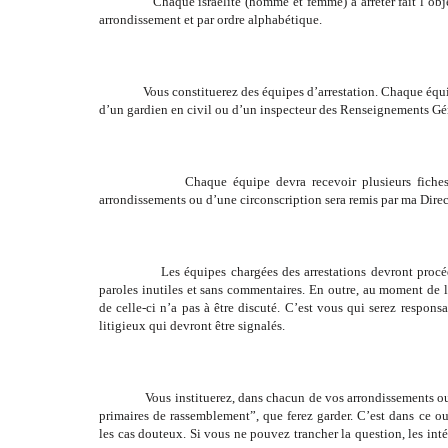
Chaque israélite (homme et femme) à arrêter fait l’objet d
arrondissement et par ordre alphabétique.
Vous constituerez des équipes d’arrestation. Chaque équipe
d’un gardien en civil ou d’un inspecteur des Renseignements Gén
Chaque équipe devra recevoir plusieurs fiches. A ce
arrondissements ou d’une circonscription sera remis par ma Direc
Les équipes chargées des arrestations devront procéder a
paroles inutiles et sans commentaires. En outre, au moment de l
de celle-ci n’a pas à être discuté. C’est vous qui serez respons
litigieux qui devront être signalés.
Vous instituerez, dans chacun de vos arrondissements ou ci
primaires de rassemblement”, que ferez garder. C’est dans ce o
les cas douteux. Si vous ne pouvez trancher la question, les in