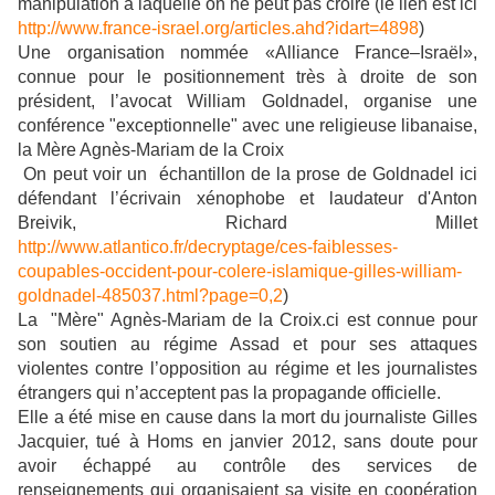
manipulation à laquelle on ne peut pas croire (le lien est ici
http://www.france-israel.org/articles.ahd?idart=4898
)
Une organisation nommée «Alliance France–Israël»,
connue pour le positionnement très à droite de son
président, l’avocat William Goldnadel, organise une
conférence "exceptionnelle" avec une religieuse libanaise,
la Mère Agnès-Mariam de la Croix
On peut voir un échantillon de la prose de Goldnadel ici
défendant l’écrivain xénophobe et laudateur d'Anton
Breivik, Richard Millet
http://www.atlantico.fr/decryptage/ces-faiblesses-
coupables-occident-pour-colere-islamique-gilles-william-
goldnadel-485037.html?page=0,2
)
La "Mère" Agnès-Mariam de la Croix.ci est connue pour
son soutien au régime Assad et pour ses attaques
violentes contre l’opposition au régime et les journalistes
étrangers qui n’acceptent pas la propagande officielle.
Elle a été mise en cause dans la mort du journaliste Gilles
Jacquier, tué à Homs en janvier 2012, sans doute pour
avoir échappé au contrôle des services de
renseignements qui organisaient sa visite en coopération