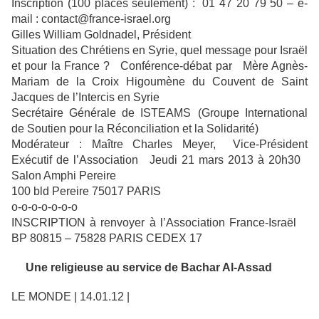
Inscription (100 places seulement) : 01 47 20 79 50 – e-
mail : contact@france-israel.org
Gilles William Goldnadel, Président
Situation des Chrétiens en Syrie, quel message pour Israël
et pour la France ? Conférence-débat par Mère Agnès-
Mariam de la Croix Higoumène du Couvent de Saint
Jacques de l’Intercis en Syrie
Secrétaire Générale de ISTEAMS (Groupe International
de Soutien pour la Réconciliation et la Solidarité)
Modérateur : Maître Charles Meyer, Vice-Président
Exécutif de l’Association Jeudi 21 mars 2013 à 20h30
Salon Amphi Pereire
100 bld Pereire 75017 PARIS
o-o-o-o-o-o-o
INSCRIPTION à renvoyer à l’Association France-Israël
BP 80815 – 75828 PARIS CEDEX 17
Une religieuse au service de Bachar Al-Assad
LE MONDE | 14.01.12 |