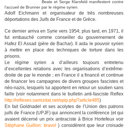
Beate et Serge Klarsfeld manifestent contre
l'accueil de Brunner par le régime syrien.
Adolf Eichmann et organisateur de très nombreuses
déportations des Juifs de France et de Grèce.
Ce dernier arriva en Syrie vers 1954; plus tard,
en 1971,
il
fut embauché comme conseiller du gouvernement de
Hafez El Assad (père de Bachar). Il aida
le pouvoir syrien
à mettre en place des techniques de torture dans les
prisons.
Le régime syrien a d’ailleurs toujours entretenu
d’excellentes relations avec les organisations d’extrême-
droite de par le monde ; en France il a financé et continue
de financer les campagnes de divers groupes fascistes et
néo-nazis, lesquels lui apportent en retour un soutien sans
faille (voir notamment dans le bulletin anti-fasciste Reflex
http://reflexes.samizdat.net/spip.php?article485
)
En fait Goldnadel et ses acolytes de l’Union des patrons
juifs de France (UPJF) qui annoncent la conférence (et qui
avaient décerné un prix antiraciste à Brice Hortefeux voir
Stéphane Guillon: bravo!
) considèrent que leur croisade