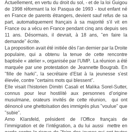
Actuellement, en vertu du droit du sol, - et de la loi Guigou
de 1998 réformant la loi Pasqua de 1993 - tout enfant né
en France de parents étrangers, devient sauf refus de sa
part, automatiquement français à sa majorité s'il vit en
France ou a vécu en France pendant cinq ans depuis ses
11 ans. Désormais, il devrait, à 18 ans, "en faire la
demande" écrite.
La proposition avait été initiée dès l'an dernier par la Droite
populaire, qui a obtenu la tenue de cette rencontre
baptisée « atelier », organisée par l'UMP. La réunion a été
marquée par une protestation de Jeannette Bougrab. En
"fille de harki", la secrétaire d'Etat à la jeunesse s'est
élevée, contre "certains mots qui blessent".
Elle visait l'historien Dimitri Casali et Malika Sorel-Sutter,
connus pour leur hostilité aux personnes d’origine
musulmane, orateurs invités de cette réunion, qui ont
dénoncé une ghettoïsation des immigrés plus "voulue" que
"subie".
Arno Klarsfeld, président de l'Office français de
l'immigration et de l'intégration, a du lui aussi mettre en