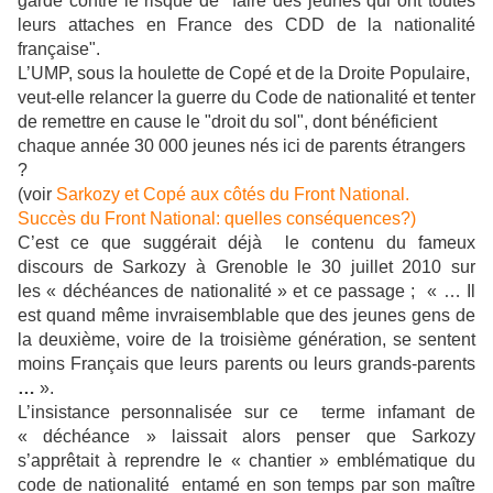
garde contre le risque de "faire des jeunes qui ont toutes
leurs attaches en France des CDD de la nationalité
française".
L’UMP, sous la houlette de Copé et de la Droite Populaire,
veut-elle relancer la guerre du Code de nationalité et tenter
de remettre en cause le "droit du sol", dont bénéficient
chaque année 30 000 jeunes nés ici de parents étrangers
?
(voir
Sarkozy et Copé aux côtés du Front National.
Succès du Front National: quelles conséquences?)
C’est ce que suggérait déjà le contenu du fameux
discours de Sarkozy à Grenoble le 30 juillet 2010 sur
les « déchéances de nationalité » et ce passage ; « … Il
est quand même invraisemblable que des jeunes gens de
la deuxième, voire de la troisième génération, se sentent
moins Français que leurs parents ou leurs grands-parents
…
».
L’insistance personnalisée sur ce terme infamant de
« déchéance » laissait alors penser que Sarkozy
s’apprêtait à reprendre le « chantier » emblématique du
code de nationalité entamé en son temps par son maître