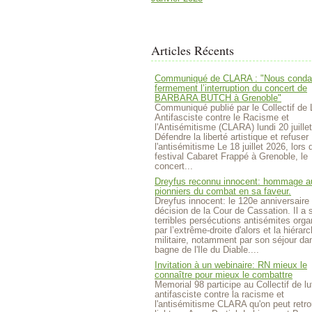
Articles Récents
Communiqué de CLARA : "Nous cond
fermement l’interruption du concert de
BARBARA BUTCH à Grenoble"
Communiqué publié par le Collectif de 
Antifasciste contre le Racisme et
l'Antisémitisme (CLARA) lundi 20 juille
Défendre la liberté artistique et refuser
l'antisémitisme Le 18 juillet 2026, lors 
festival Cabaret Frappé à Grenoble, le
concert...
Dreyfus reconnu innocent: hommage a
pionniers du combat en sa faveur.
Dreyfus innocent: le 120e anniversaire 
décision de la Cour de Cassation. Il a 
terribles persécutions antisémites org
par l’extrême-droite d'alors et la hiérarc
militaire, notamment par son séjour da
bagne de l'Ile du Diable....
Invitation à un webinaire: RN mieux le
connaître pour mieux le combattre
Memorial 98 participe au Collectif de lu
antifasciste contre la racisme et
l'antisémitisme CLARA qu'on peut retro