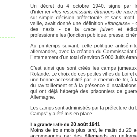
Un décret du 4 octobre 1940, signé par 
d'interner
«les ressortissants étrangers de race j
sur simple décision préfectorale et sans motif
veille, avait donné une définition
«française»
- 
des nazis - de la
«race juive»
et édicté
professionnelles (fonction publique, presse, cinéma
Au printemps suivant, cette politique antisémite
allemandes, avec la création du Commissariat 
l'internement d'un total d'environ 5 000 Juifs étra
C'est ainsi que sont créés les camps jumeaux 
Rolande. Le choix de ces petites villes du Loiret e
une bonne accessibilité par le chemin de fer, à l
du ravitaillement et à la présence d'installation
qui ont déjà hébergé des prisonniers de guerre
Allemagne.
Les camps sont administrés par la préfecture du L
Camps" y a été mis en place.
La grande rafle du
20 août 1941
Moins de trois mois plus tard, le matin du 20 ao
accompagnés par des Allemands en uniforme