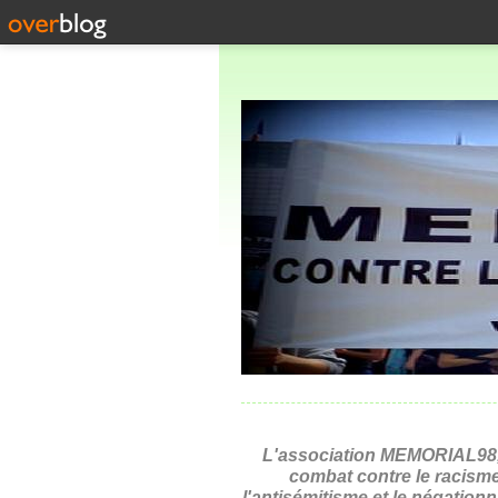
L'association MEMORIAL98,
combat contre le racisme
l'antisémitisme et le négation