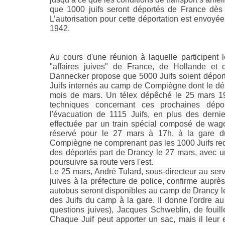
que 1000 juifs seront déportés de France dès 
L’autorisation pour cette déportation est envoyé
1942.
Au cours d'une réunion à laquelle participent
"affaires juives" de France, de Hollande et
Dannecker propose que 5000 Juifs soient dépor
Juifs internés au camp de Compiègne dont le dépa
mois de mars. Un télex dépêché le 25 mars 1
techniques concernant ces prochaines dépor
l'évacuation de 1115 Juifs, en plus des dernie
effectuée par un train spécial composé de wago
réservé pour le 27 mars à 17h, à la gare 
Compiègne ne comprenant pas les 1000 Juifs requi
des déportés part de Drancy le 27 mars, avec 
poursuivre sa route vers l'est.
Le 25 mars, André Tulard, sous-directeur au serv
juives à la préfecture de police, confirme aup
autobus seront disponibles au camp de Drancy le 
des Juifs du camp à la gare. Il donne l'ordre au
questions juives), Jacques Schweblin, de fouil
Chaque Juif peut apporter un sac, mais il leur es