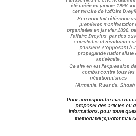
été créée en janvier 1998, lo
centenaire de l'affaire Drey
Son nom fait référence a
premières manifestation
organisées en janvier 1898, p
l'affaire Dreyfus, par des ouv
socialistes et révolutionna
parisiens s'opposant à l
propagande nationaliste 
antisémite.
Ce site en est l'expression d
combat contre tous les
négationnismes
(Arménie, Rwanda, Shoah .
_________________________
Pour correspondre avec nous
proposer des articles
ou 
informations,
pour toute ques
memorial98@protonmail.
_________________________