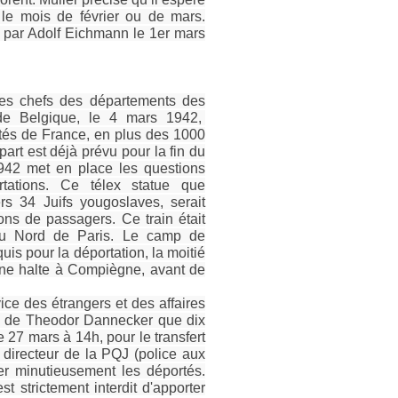
le mois de février ou de mars.
e par Adolf Eichmann le 1er mars
 les chefs des départements des
 de Belgique, le 4 mars 1942,
tés de France, en plus des 1000
rt est déjà prévu pour la fin du
942 met en place les questions
tations. Ce télex statue que
rs 34 Juifs yougoslaves, serait
ns de passagers. Ce train était
du Nord de Paris. Le camp de
s pour la déportation, la moitié
une halte à Compiègne, avant de
ice des étrangers et des affaires
rès de Theodor Dannecker que dix
27 mars à 14h, pour le transfert
 directeur de la PQJ (police aux
ler minutieusement les déportés.
t strictement interdit d'apporter