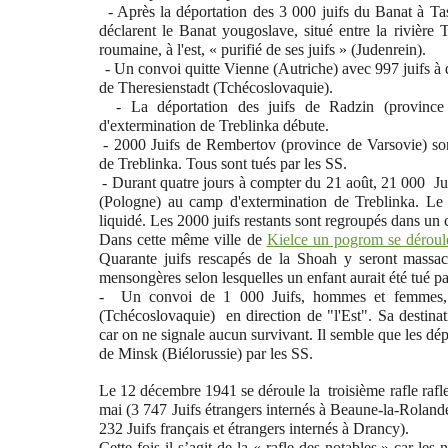
- Après la déportation des 3 000 juifs du Banat à Ta
déclarent le Banat yougoslave, situé entre la rivière Ti
roumaine, à l'est, « purifié de ses juifs » (Judenrein).
- Un convoi quitte Vienne (Autriche) avec 997 juifs à
de Theresienstadt (Tchécoslovaquie).
- La déportation des juifs de Radzin (provin
d'extermination de Treblinka débute.
- 2000 Juifs de Rembertov (province de Varsovie) so
de Treblinka. Tous sont tués par les SS.
- Durant quatre jours à compter du 21 août, 21 000 Ju
(Pologne) au camp d'extermination de Treblinka. Le 
liquidé. Les 2000 juifs restants sont regroupés dans un 
Dans cette même ville de
Kielce un pogrom se déroule
Quarante juifs rescapés de la Shoah y seront massac
mensongères selon lesquelles un enfant aurait été tué pa
- Un convoi de 1 000 Juifs, hommes et femmes, qu
(
Tchécoslovaquie)
en direction de "l'Est". Sa destina
car on ne signale aucun survivant. Il semble que les dép
de Minsk (Biélorussie) par les SS.
Le 12 décembre 1941 se déroule la troisième rafle rafle 
mai (3 747 Juifs étrangers internés à Beaune-la-Rolande
232 Juifs français et étrangers internés à Drancy).
Cette fois il s’agit de la « rafle des notables » car les