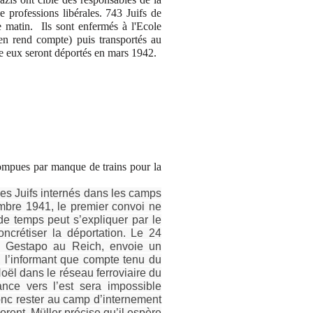
 professions libérales. 743 Juifs de
 le matin.
Ils sont enfermés à l'Ecole
 en rend compte) puis transportés au
 eux seront déportés en mars 1942.
rompues par manque de trains pour la
des Juifs internés dans les camps
mbre 1941, le premier convoi ne
de temps peut s’expliquer par le
ncrétiser la déportation. Le 24
la Gestapo au Reich, envoie un
 l’informant que compte tenu du
ël dans le réseau ferroviaire du
nce vers l’est sera impossible
onc rester au camp d’internement
orent. Müller précise qu’il espère