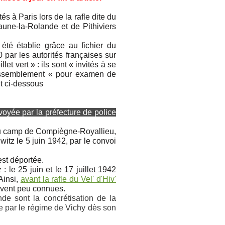
s à Paris lors de la rafle dite du
une-la-Rolande et de Pithiviers
 été établie grâce au fichier du
par les autorités françaises sur
et vert » : ils sont « invités à se
rassemblement « pour examen de
nt ci-dessous
voyée par la préfecture de police
 au camp de Compiègne-Royallieu,
witz le 5 juin 1942, par le convoi
 est déportée.
: le 25 juin et le 17 juillet 1942
Ainsi,
avant la rafle du Vel' d'Hiv'
ouvent peu connues.
de sont la concrétisation de la
par le régime de Vichy dès son