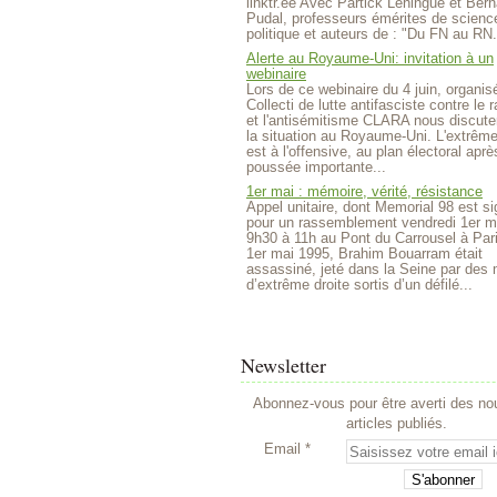
linktr.ee Avec Partick Lehingue et Bern
Pudal, professeurs émérites de scienc
politique et auteurs de : "Du FN au RN.
Alerte au Royaume-Uni: invitation à un
webinaire
Lors de ce webinaire du 4 juin, organisé
Collecti de lutte antifasciste contre le
et l'antisémitisme CLARA nous discute
la situation au Royaume-Uni. L'extrême
est à l'offensive, au plan électoral aprè
poussée importante...
1er mai : mémoire, vérité, résistance
Appel unitaire, dont Memorial 98 est si
pour un rassemblement vendredi 1er m
9h30 à 11h au Pont du Carrousel à Par
1er mai 1995, Brahim Bouarram était
assassiné, jeté dans la Seine par des m
d’extrême droite sortis d’un défilé...
Newsletter
Abonnez-vous pour être averti des n
articles publiés.
Email