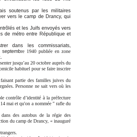
çais soutenus par les militaires
oyer vers le camp de Drancy, qui
trôlés et les Juifs envoyés vers
ons de métro entre République et
trer dans les commissariats,
7 septemb
re 1940 publiée en zone
.
résenter jusqu’au 20 octobre auprès du
micile habituel pour se faire inscrire
isant partie des familles juives du
rgnées. Personne ne sait vers où les
e contrôle d’identité à la préfecture
e 14 mai et qu'on a nommée " rafle du
 dans des autobus de la régie des
irection du camp de Drancy, « inauguré
étrangers.