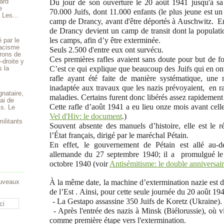
ard
Du jour de son ouverture le 20 août 1941 jusqu'à sa 
e
70.000 Juifs, dont 11.000 enfants (le plus jeune est un
 Les...
camp de Drancy, avant d'être déportés à Auschwitz.
En
de Drancy devient un camp de transit dont la populatio
les camps, afin d’y être exterminée.
 par le
 racisme
Seuls 2.500 d'entre eux ont survécu.
rons de
Ces premières rafles avaient sans doute pour but de f
-droite y
s la
C’est ce qui explique que beaucoup des Juifs qui en ont f
rafle ayant été faite de manière systématique, une m
inadaptée aux travaux que les nazis prévoyaient, en ra
gnataire,
maladies. Certains furent donc libérés assez rapidement
ai de
Cette rafle d’août 1941 a eu lieu onze mois avant celle
is. Le
Vel d'Hiv: le document
.)
ilitants
Souvent absente des manuels d’histoire, elle est le 
l’État français, dirigé par le maréchal Pétain.
En effet, le gouvernement de Pétain est allé au-d
allemande du 27 septembre 1940; il a promulgué
le
octobre 1940 (voir
Antisémitisme: le double anniversai
ouveaux
À la même date, la machine d’extermination nazie est 
de l’Est . Ainsi, pour cette seule journée du 20 août 19
- La Gestapo assassine 350 Juifs de Koretz (Ukraine).
- Après l'entrée des nazis à Minsk (Biélorussie), où v
comme première étape vers l'extermination.