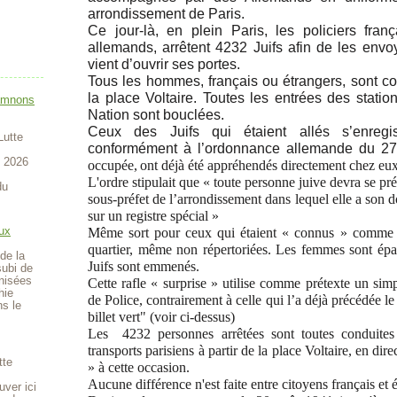
arrondissement de Paris.
Ce jour-là, en plein Paris, les policiers fran
allemands, arrêtent 4232 Juifs afin de les env
vient d’ouvrir ses portes.
Tous les hommes, français ou étrangers, sont con
la place Voltaire. Toutes les entrées des stati
amnons
Nation sont bouclées.
Ceux des Juifs qui étaient allés s’enregis
Lutte
conformément à l’ordonnance allemande du 2
t 2026
occupée,
ont déjà été appréhendés directement chez eux
L'ordre stipulait que « toute personne juive devra se p
du
sous-préfet de l’arrondissement dans lequel elle a son do
sur un registre spécial »
ux
Même sort pour ceux qui étaient « connus » comme fa
quartier, même non répertoriées. Les femmes sont épa
de la
Juifs sont emmenés.
subi de
anisées
Cette rafle « surprise »
utilise comme prétexte un simpl
hie
de Police,
contrairement à celle qui l’a déjà précédée l
ns le
billet vert" (voir ci-dessus)
Les 4232 personnes arrêtées sont toutes conduites
transports parisiens à partir de la place Voltaire, en d
tte
» à cette occasion.
Aucune différence n'est faite entre citoyens français et 
uver ici