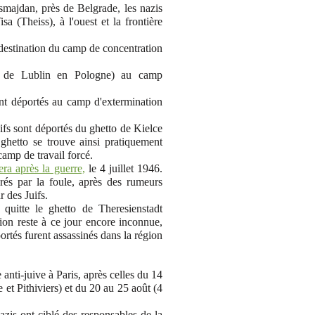
smajdan, près de Belgrade, les nazis
sa (Theiss), à l'ouest et la frontière
 destination du camp de concentration
ce de Lublin en Pologne) au camp
nt déportés au camp d'extermination
ifs sont déportés du ghetto de Kielce
ghetto se trouve ainsi pratiquement
camp de travail forcé.
ra après la guerre,
le 4 juillet 1946.
rés par la foule, après des rumeurs
r des Juifs.
itte le ghetto de Theresienstadt
tion reste à ce jour encore inconnue,
ortés furent assassinés dans la région
anti-juive à Paris, après celles du 14
 et Pithiviers) et du 20 au 25 août (4
 nazis ont ciblé des responsables de la