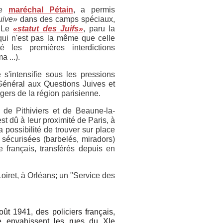
le
maréchal Pétain
, a permis
uive»
dans des camps spéciaux,
. Le
«statut des Juifs»
, paru la
qui n'est pas la même que celle
 les premières interdictions
 ...).
 s'intensifie sous les pressions
Général aux Questions Juives et
ngers de la région parisienne.
de Pithiviers et de Beaune-la-
st dû à leur proximité de Paris, à
a possibilité de trouver sur place
s sécurisées (barbelés, miradors)
 français, transférés depuis en
oiret, à Orléans; un "Service des
ût 1941, des policiers français,
 envahissent les rues du XIe