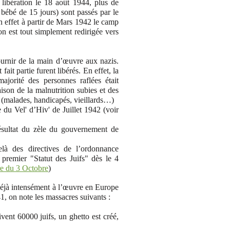
libération le 18 août 1944, plus de
 bébé de 15 jours) sont passés par le
 effet à partir de Mars 1942 le camp
n est tout simplement redirigée vers
ournir de la main d’œuvre aux nazis.
ait partie furent libérés. En effet, la
ajorité des personnes raflées était
ison de la malnutrition subies et des
 (malades, handicapés, vieillards…)
 du Vel' d’Hiv' de Juillet 1942 (voir
résultat du zèle du gouvernement de
elà des directives de l’ordonnance
 premier "Statut des Juifs" dès
le 4
re du 3 Octobre
)
déjà intensément à l’œuvre en Europe
41, on note les massacres suivants :
ivent 60000 juifs, un ghetto est créé,