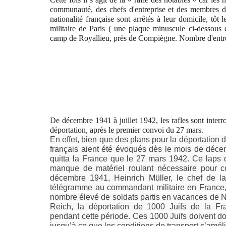
communauté, des chefs d'entreprise et des membres de
nationalité française sont arrêtés à leur domicile, tôt
militaire de Paris ( une plaque minuscule ci-dessous
camp de Royallieu, près de Compiègne. Nombre d'entre
De décembre 1941 à juillet 1942, les rafles sont inter
déportation, après le premier convoi du 27 mars.
En effet, bien que des plans pour la déportation 
français aient été évoqués dès le mois de déce
quitta la France que le 27 mars 1942. Ce laps 
manque de matériel roulant nécessaire pour co
décembre 1941, Heinrich Müller, le chef de 
télégramme au commandant militaire en France,
nombre élevé de soldats partis en vacances de No
Reich, la déportation de 1000 Juifs de la Fra
pendant cette période. Ces 1000 Juifs doivent d
jusqu’à ce que les conditions de transport s’améli