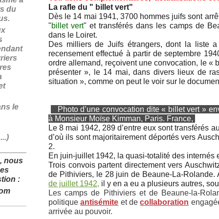
La rafle du " billet vert"
rs du
Dès le 14 mai 1941, 3700 hommes juifs sont arrêté
fus.
"
billet vert
" et transférés dans les camps de Bea
ux
dans le Loiret.
s
Des milliers de Juifs étrangers, dont la liste a
endant
recensement effectué à partir de septembre 1940 
riers
ordre allemand, reçoivent une convocation, le « bill
ires
présenter », le 14 mai, dans divers lieux de 
a
situation », comme on peut le voir sur le docume
et
ans le
Photo d’une convocation dite « billet vert » en
à Monsieur Moïse Kimman, Paris. France,
Le 8 mai 1942, 289 d’entre eux sont transférés
..)
d’où ils sont majoritairement déportés vers Ausch
2.
______________
En juin-juillet 1942, la quasi-totalité des internés
, nous
Trois convois partent directement vers Auschwitz 
des
de Pithiviers, le 28 juin de Beaune-La-Rolande. 
tion :
de juillet 1942,
il y en a eu a plusieurs autres, s
com
Les camps de Pithiviers et de Beaune-la-Rolan
politique
antisémite
et de
collaboration
engagée 
______________
arrivée au pouvoir.