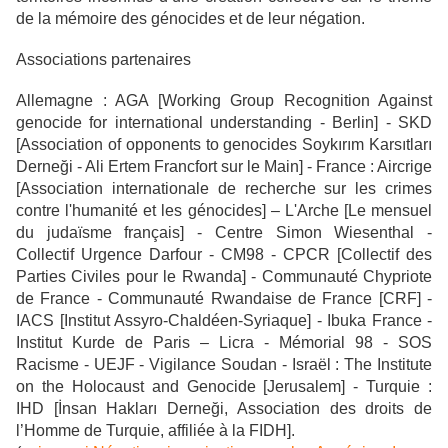
de la mémoire des génocides et de leur négation.
Associations partenaires
Allemagne : AGA [Working Group Recognition Against
genocide for international understanding - Berlin] - SKD
[Association of opponents to genocides Soykırım Karsıtları
Derneği - Ali Ertem Francfort sur le Main] - France : Aircrige
[Association internationale de recherche sur les crimes
contre l'humanité et les génocides] – L'Arche [Le mensuel
du judaïsme français] - Centre Simon Wiesenthal -
Collectif Urgence Darfour - CM98 - CPCR [Collectif des
Parties Civiles pour le Rwanda] - Communauté Chypriote
de France - Communauté Rwandaise de France [CRF] -
IACS [Institut Assyro-Chaldéen-Syriaque] - Ibuka France -
Institut Kurde de Paris – Licra - Mémorial 98 - SOS
Racisme - UEJF - Vigilance Soudan - Israël : The Institute
on the Holocaust and Genocide [Jerusalem] - Turquie :
IHD [İnsan Hakları Derneği, Association des droits de
l’Homme de Turquie, affiliée à la FIDH].