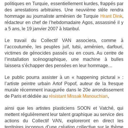
politiques en Turquie, essentiellement kurdes, frappés par
des arrestations arbitraires. Une neuvième stèle rendra
hommage au journaliste arménien de Turquie
Hrant Dink
,
rédacteur en chef de l’hebdomadaire Agos, assassiné il y
a 5 ans, le 19 janvier 2007 à Istanbul.
Le travail du Collectif VAN associera, comme à
l’accoutumée, les peuples juif, tutsi, arménien, darfouri,
victimes de génocides passés ou en cours. Au centre de
l’installation scénographique, une machine à bulles
laissera s’échapper des pensées en leur hommage…
Le public pourra assister à un « happening pictural » :
l’artiste peintre urbain Artof Popof, auteur de la fresque
murale récemment inaugurée dans le 20e arrondissement
de Paris et dédiée au
résistant Missak Manouchian
,
ainsi que les artistes plasticiens SOON et Vatché, qui
mettent régulièrement leur talent graphique au service des
actions du Collectif VAN, exploreront en direct les
territoires inconnus d’une création collective sur le thème