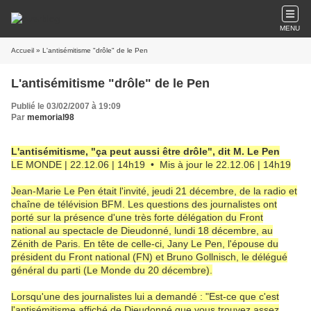
MENU
Accueil
» L'antisémitisme "drôle" de le Pen
L'antisémitisme "drôle" de le Pen
Publié le 03/02/2007 à 19:09
Par
memorial98
L'antisémitisme, "ça peut aussi être drôle", dit M. Le Pen
LE MONDE | 22.12.06 | 14h19 • Mis à jour le 22.12.06 | 14h19
Jean-Marie Le Pen était l'invité, jeudi 21 décembre, de la radio et
chaîne de télévision BFM. Les questions des journalistes ont
porté sur la présence d'une très forte délégation du Front
national au spectacle de Dieudonné, lundi 18 décembre, au
Zénith de Paris. En tête de celle-ci, Jany Le Pen, l'épouse du
président du Front national (FN) et Bruno Gollnisch, le délégué
général du parti (Le Monde du 20 décembre).
Lorsqu'une des journalistes lui a demandé : "Est-ce que c'est
l'antisémitisme affiché de Dieudonné que vous trouvez assez