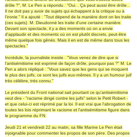
drôle ?", M. Le Pen a répondu : "Oui... Ça peut aussi être drôle...
Il ne doit pas y avoir de sujets qui échappent à la critique ou à
l'ironie." Il a ajouté : "Tout dépend de la manière dont on les traite
(ces sujets). M. Dieudonné les traite d'une certaine manière.
Devant son spectacle, il y a des moments où on a envie
d'applaudir et des moments où on est plutôt discrets, peut-être
même quelque fois gênés. Mais il en est de même dans tous les
spectacles."
Incrédule, la journaliste insiste : "Vous venez de dire que si
l'antisémitisme est exprimé de façon drôle, pourquoi pas ?" M. Le
Pen a alors répliqué : "Vous savez que les gens qui se moquent
le plus des juifs, ce sont les juifs eux-mêmes. Il y a un humour juif
très célèbre, très connu."
Le président du Front national sait pourtant ce qu'antisémitisme
veut dire - "racisme dirigé contre les juifs" selon le Petit Robert -
et que celui-ci est réprimé par la loi. Il est vrai que l'abrogation de
toutes les lois réprimant le racisme et l'antisémitisme figure dans
le programme du FN.
Jeudi 21 et vendredi 22 au matin, sa fille Marine Le Pen était
injoignable pour commenter les propos de son père. Des propos