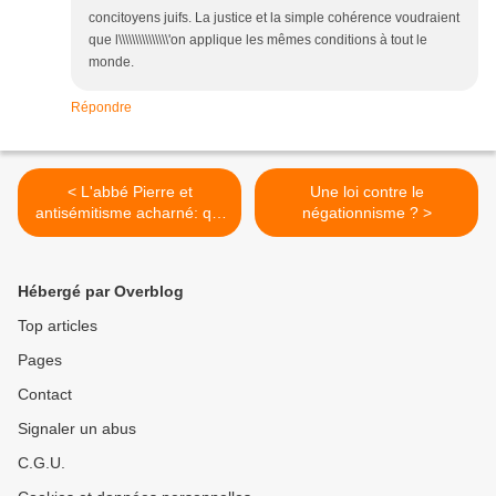
concitoyens juifs. La justice et la simple cohérence voudraient
que l\\\\\\\\\\\\\\\'on applique les mêmes conditions à tout le
monde.
Répondre
< L'abbé Pierre et
Une loi contre le
antisémitisme acharné: qui
négationnisme ? >
a voulu dissimuler ses
propos?
Hébergé par Overblog
Top articles
Pages
Contact
Signaler un abus
C.G.U.