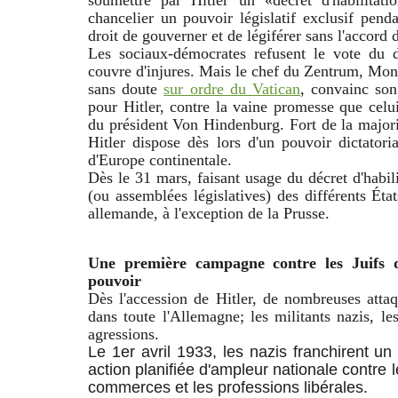
soumettre par Hitler un «décret d'habilitat
chancelier un pouvoir législatif exclusif pend
droit de gouverner et de légiférer sans l'accord 
Les sociaux-démocrates refusent le vote du dé
couvre d'injures. Mais le chef du Zentrum, Mo
sans doute
sur ordre du Vatican
, convainc son
pour Hitler, contre la vaine promesse que celui-
du président Von Hindenburg. Fort de la majori
Hitler dispose dès lors d'un pouvoir dictatori
d'Europe continentale.
Dès le 31 mars, faisant usage du décret d'habili
(ou assemblées législatives) des différents Ét
allemande, à l'exception de la Prusse.
Une première campagne contre les Juifs 
pouvoir
Dès l'accession de Hitler, de nombreuses attaq
dans toute l'Allemagne; les militants nazis, le
agressions.
Le 1er avril 1933, les nazis franchirent un
action planifiée d'ampleur nationale contre l
commerces et les professions libérales.