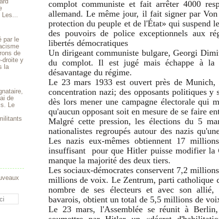
ard
complot communiste et fait arrêter 4000 res
e
allemand. Le même jour, il fait signer par Vo
 Les...
protection du peuple et de l'État» qui suspend l
des pouvoirs de police exceptionnels aux ré
 par le
libertés démocratiques
 racisme
Un dirigeant communiste bulgare, Georgi Dimit
rons de
-droite y
du complot. Il est jugé mais échappe à la 
s la
désavantage du régime.
Le 23 mars 1933 est ouvert près de Munich,
concentration nazi; des opposants politiques y 
gnataire,
ai de
dès lors mener une campagne électorale qui mê
is. Le
qu'aucun opposant soit en mesure de se faire en
ilitants
Malgré cette pression, les élections du 5 m
nationalistes regroupés autour des nazis qu'un
Les nazis eux-mêmes obtiennent 17 millions
insuffisant pour que Hitler puisse modifier la C
manque la majorité des deux tiers.
Les sociaux-démocrates conservent 7,2 millions
ouveaux
millions de voix. Le Zentrum, parti catholique d
nombre de ses électeurs et avec son allié, 
bavarois, obtient un total de 5,5 millions de voi
Le 23 mars, l'Assemblée se réunit à Berlin,