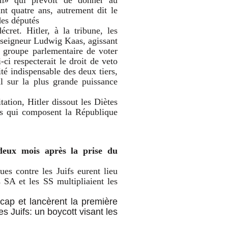
ion» qui prévoit de donner au
ant quatre ans, autrement dit le
des députés
cret. Hitler, à la tribune, les
nseigneur Ludwig Kaas, agissant
 groupe parlementaire de voter
ci respecterait le droit de veto
té indispensable des deux tiers,
al sur la plus grande puissance
tation, Hitler dissout les Diètes
ats qui composent la République
deux mois après la prise du
ues contre les Juifs eurent lieu
s SA et les SS multipliaient les
 cap et lancèrent la première
es Juifs: un boycott visant les