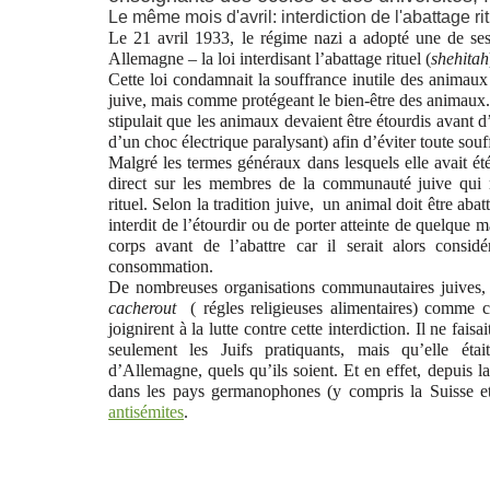
Le même mois d'avril: interdiction de l'abattage ritu
Le 21 avril 1933, le régime nazi a adopté une de ses 
Allemagne – la loi interdisant l’abattage rituel (
shehitah
Cette loi condamnait la souffrance inutile des animaux
juive, mais comme protégeant le bien-être des animaux. 
stipulait que les animaux devaient être étourdis avant 
d’un choc électrique paralysant) afin d’éviter toute souff
Malgré les termes généraux dans lesquels elle avait été
direct sur les membres de la communauté juive qui re
rituel. Selon la tradition juive, un animal doit être abat
interdit de l’étourdir ou de porter atteinte de quelque m
corps avant de l’abattre car il serait alors consi
consommation.
De nombreuses organisations communautaires juives, ce
cacherout
( régles religieuses alimentaires) comme c
joignirent à la lutte contre cette interdiction. Il ne fais
seulement les Juifs pratiquants, mais qu’elle étai
d’Allemagne, quels qu’ils soient. Et en effet, depuis la
dans les pays germanophones (y compris la Suisse et 
antisémites
.