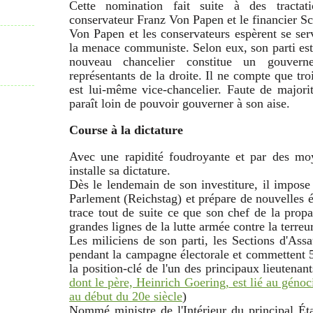
Cette nomination fait suite à des tractati
conservateur Franz Von Papen et le financier Sch
Von Papen et les conservateurs espèrent se ser
la menace communiste.
Selon eux, son parti est
nouveau chancelier constitue un gouvern
représentants de la droite. Il ne compte que tro
est lui-même vice-chancelier. Faute de majori
paraît loin de pouvoir gouverner à son aise.
Course à la dictature
Avec une rapidité foudroyante et par des moyen
installe sa dictature.
Dès le lendemain de son investiture, il impose
Parlement (Reichstag) et prépare de nouvelles é
trace tout de suite ce que son chef de la pro
grandes lignes de la lutte armée contre la terreu
Les miliciens de son parti, les Sections d'Assau
pendant la campagne électorale et commettent 51
la position-clé de l'un des principaux lieutena
dont le père, Heinrich Goering, est lié au gén
au début du 20e siècle
)
Nommé ministre de l'Intérieur du principal Ét