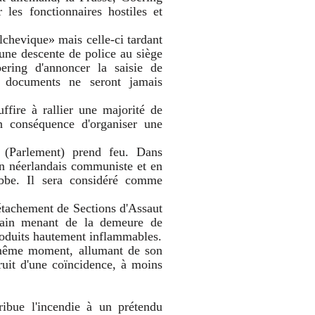
 les fonctionnaires hostiles et
olchevique» mais celle-ci tardant
, une descente de police au siège
ring d'annoncer la saisie de
s documents ne seront jamais
fire à rallier une majorité de
en conséquence d'organiser une
 (Parlement) prend feu. Dans
'un néerlandais communiste et en
bbe. Il sera considéré comme
détachement de Sections d'Assaut
rain menant de la demeure de
roduits hautement inflammables.
même moment, allumant de son
fruit d'une coïncidence, à moins
ribue l'incendie à un prétendu