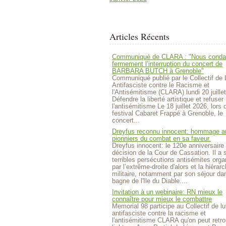
Articles Récents
Communiqué de CLARA : "Nous cond
fermement l’interruption du concert de
BARBARA BUTCH à Grenoble"
Communiqué publié par le Collectif de 
Antifasciste contre le Racisme et
l'Antisémitisme (CLARA) lundi 20 juille
Défendre la liberté artistique et refuser
l'antisémitisme Le 18 juillet 2026, lors 
festival Cabaret Frappé à Grenoble, le
concert...
Dreyfus reconnu innocent: hommage a
pionniers du combat en sa faveur.
Dreyfus innocent: le 120e anniversaire 
décision de la Cour de Cassation. Il a 
terribles persécutions antisémites org
par l’extrême-droite d'alors et la hiérarc
militaire, notamment par son séjour da
bagne de l'Ile du Diable....
Invitation à un webinaire: RN mieux le
connaître pour mieux le combattre
Memorial 98 participe au Collectif de lu
antifasciste contre la racisme et
l'antisémitisme CLARA qu'on peut retro