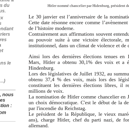
rs du
Hitler nommé chancelier par Hidenburg, président de 
fus.
Le 30 janvier est l’anniversaire de la nominat
ux
Cette date résonne encore comme l’avènement d
s
de l’histoire moderne.
endant
Contrairement aux affirmations souvent entendue
riers
au pouvoir suite à une victoire électorale,
ires
a
institutionnel, dans un climat de violence et de 
et
Ainsi lors des dernières élections tenues en 
Mars, Hitler a obtenu 30,1% des voix et a é
ans le
Hindenburg.
Lors des législatives de Juillet 1932, au summu
obtenu 37,4 % des voix, mais lors des légi
..)
constituent les dernières élections libres, i
______________
millions de voix.
, nous
La nomination de Hitler comme chancelier en J
des
un choix démocratique. C'est le début de la des
tion :
par l'incendie du Reichstag.
com
Le président de la République, le vieux mar
______________
ans), charge Hitler, chef du parti nazi, de 
allemand.