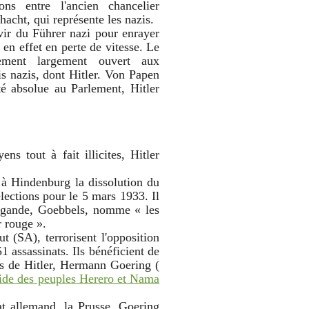
ons entre l'ancien chancelier
acht, qui représente les nazis.
vir du Führer nazi pour enrayer
 en effet en perte de vitesse. Le
ement largement ouvert aux
is nazis, dont Hitler. Von Papen
té absolue au Parlement, Hitler
s tout à fait illicites, Hitler
 à Hindenburg la dissolution du
lections pour le 5 mars 1933. Il
pagande, Goebbels, nomme « les
r rouge ».
t (SA), terrorisent l'opposition
 assassinats. Ils bénéficient de
nts de Hitler, Hermann Goering (
ocide des peuples Herero et Nama
at allemand, la Prusse, Goering