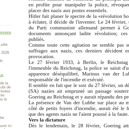
en profite pour manipuler la police, révoquer
placer des nazis aux postes essentiels.
Hitler fait planer le spectre de la «révolution b
à éclater, il décide de l'inventer. Le 24 février
du Parti communiste allemand permet à Goe
amnons
documents annonçant ladite révolution; ce
publiés.
Comme toute cette agitation ne semble pas suf
Lutte
suffrages aux nazis, ces derniers décident 
t 2026
provocation.
du
Le 27 février 1933, à Berlin, le Reichstag
l'immeuble du Reichstag, la police se saisit d
apparence déséquilibré, Marinus van der Lu
ux
responsable de l'incendie et exécuté.
de la
Il semble en fait que le soir du 27 février, un 
subi de
(SA) nazies ait emprunté un passage souter
anisées
hie
Goering au Reichstag et y aurait répandu des p
ns le
La présence de Van der Lubbe sur place au 
côté de petits foyers d'incendie, aurait été le 
que des agents nazis ne l'aient poussé à la faute.
tte
Vers la dictature
Dès le lendemain, le 28 février, Goering att
uver ici