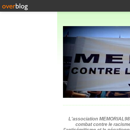
L'association MEMORIAL98,
combat contre le racisme
l'antisémitisme et le négation