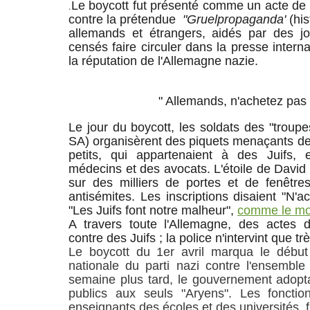
Le boycott fut présenté comme un acte de 
.
contre la prétendue
"Gruelpropaganda'
(his
allemands et étrangers, aidés par des jou
censés faire circuler dans la presse interna
la réputation de l'Allemagne nazie.
" Allemands, n'achetez pas che
Le jour du boycott, les soldats des "troupe
SA) organisèrent des piquets menaçants de
petits, qui appartenaient à des Juifs,
médecins et des avocats. L'étoile de David 
sur des milliers de portes et de fenêtr
antisémites. Les inscriptions disaient "N'a
"Les Juifs font notre malheur",
comme le mo
A travers toute l'Allemagne, des actes d
contre des Juifs ; la police n'intervint que t
Le boycott du 1er avril marqua le débu
nationale du parti nazi contre l'ensemble
semaine plus tard, le gouvernement adopta 
publics aux seuls "Aryens". Les fonction
enseignants des écoles et des universités, f