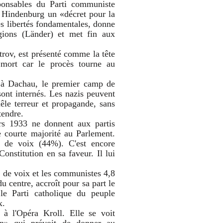
ponsables du Parti communiste
n Hindenburg un «décret pour la
es libertés fondamentales, donne
gions (Länder) et met fin aux
rov, est présenté comme la tête
mort car le procès tourne au
 à Dachau, le premier camp de
sont internés. Les nazis peuvent
le terreur et propagande, sans
tendre.
ars 1933 ne donnent aux partis
e courte majorité au Parlement.
 de voix (44%). C'est encore
onstitution en sa faveur. Il lui
 de voix et les communistes 4,8
u centre, accroît pour sa part le
le Parti catholique du peuple
x.
 à l'Opéra Kroll. Elle se voit