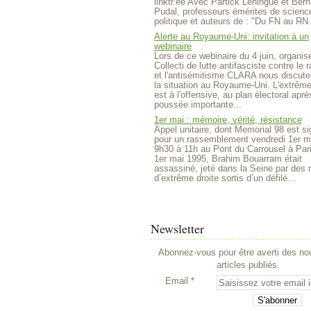
linktr.ee Avec Partick Lehingue et Bern
Pudal, professeurs émérites de scienc
politique et auteurs de : "Du FN au RN.
Alerte au Royaume-Uni: invitation à un
webinaire
Lors de ce webinaire du 4 juin, organisé
Collecti de lutte antifasciste contre le
et l'antisémitisme CLARA nous discute
la situation au Royaume-Uni. L'extrême
est à l'offensive, au plan électoral aprè
poussée importante...
1er mai : mémoire, vérité, résistance
Appel unitaire, dont Memorial 98 est si
pour un rassemblement vendredi 1er m
9h30 à 11h au Pont du Carrousel à Par
1er mai 1995, Brahim Bouarram était
assassiné, jeté dans la Seine par des m
d’extrême droite sortis d’un défilé...
Newsletter
Abonnez-vous pour être averti des n
articles publiés.
Email