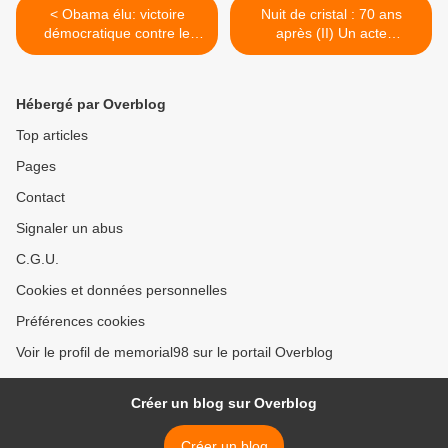
< Obama élu: victoire
Nuit de cristal : 70 ans
démocratique contre le
après (II) Un acte
racisme
prémédité. >
Hébergé par Overblog
Top articles
Pages
Contact
Signaler un abus
C.G.U.
Cookies et données personnelles
Préférences cookies
Voir le profil de memorial98 sur le portail Overblog
Créer un blog sur Overblog
Créer un blog