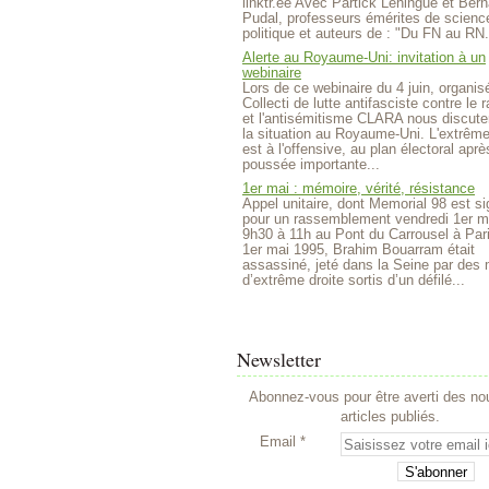
linktr.ee Avec Partick Lehingue et Bern
Pudal, professeurs émérites de scienc
politique et auteurs de : "Du FN au RN.
Alerte au Royaume-Uni: invitation à un
webinaire
Lors de ce webinaire du 4 juin, organisé
Collecti de lutte antifasciste contre le
et l'antisémitisme CLARA nous discute
la situation au Royaume-Uni. L'extrême
est à l'offensive, au plan électoral aprè
poussée importante...
1er mai : mémoire, vérité, résistance
Appel unitaire, dont Memorial 98 est si
pour un rassemblement vendredi 1er m
9h30 à 11h au Pont du Carrousel à Par
1er mai 1995, Brahim Bouarram était
assassiné, jeté dans la Seine par des m
d’extrême droite sortis d’un défilé...
Newsletter
Abonnez-vous pour être averti des n
articles publiés.
Email