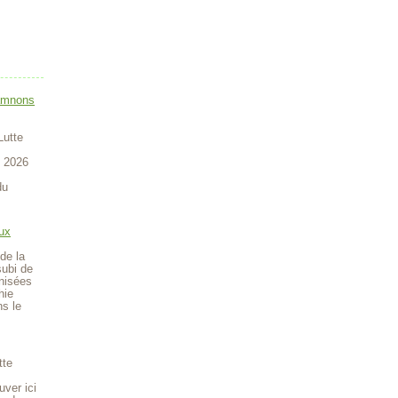
amnons
Lutte
t 2026
du
ux
de la
subi de
anisées
hie
ns le
tte
uver ici