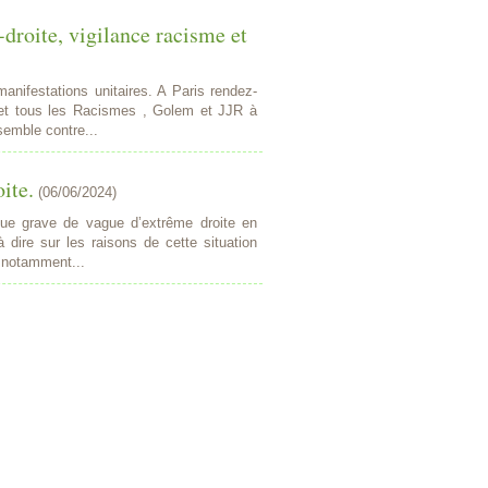
-droite, vigilance racisme et
anifestations unitaires. A Paris rendez-
 et tous les Racismes , Golem et JJR à
emble contre...
ite.
(
06/06/2024
)
que grave de vague d’extrême droite en
 dire sur les raisons de cette situation
, notamment...