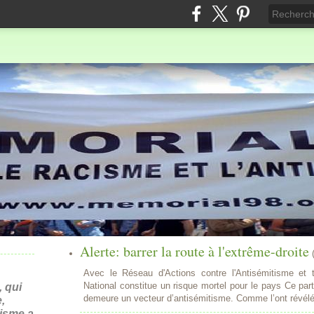
Alerte: barrer la route à l'extrême-droite
Avec le Réseau d'Actions contre l'Antisémitisme e
National constitue un risque mortel pour le pays Ce parti
 qui
demeure un vecteur d’antisémitisme. Comme l’ont révélé 
,
nisme a