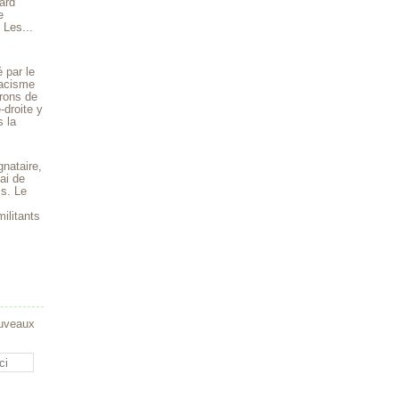
ard
e
 Les...
 par le
 racisme
rons de
-droite y
s la
gnataire,
ai de
is. Le
ilitants
ouveaux