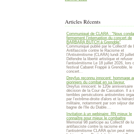
Articles Récents
Communiqué de CLARA : "Nous cond
fermement l’interruption du concert de
BARBARA BUTCH à Grenoble"
Communiqué publié par le Collectif de 
Antifasciste contre le Racisme et
l'Antisémitisme (CLARA) lundi 20 juille
Défendre la liberté artistique et refuser
l'antisémitisme Le 18 juillet 2026, lors 
festival Cabaret Frappé à Grenoble, le
concert...
Dreyfus reconnu innocent: hommage a
pionniers du combat en sa faveur.
Dreyfus innocent: le 120e anniversaire 
décision de la Cour de Cassation. Il a 
terribles persécutions antisémites org
par l’extrême-droite d'alors et la hiérarc
militaire, notamment par son séjour da
bagne de l'Ile du Diable....
Invitation à un webinaire: RN mieux le
connaître pour mieux le combattre
Memorial 98 participe au Collectif de lu
antifasciste contre la racisme et
l'antisémitisme CLARA qu'on peut retro