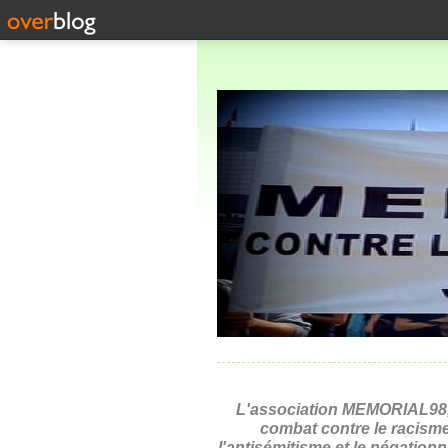
L'association MEMORIAL98,
combat contre le racisme
l'antisémitisme et le négation