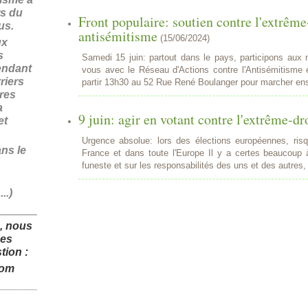
rs du
Front populaire: soutien contre l'extrême
fus.
antisémitisme
(
15/06/2024
)
ux
s
Samedi 15 juin: partout dans le pays, participons aux m
endant
vous avec le Réseau d'Actions contre l'Antisémitisme
riers
partir 13h30 au 52 Rue René Boulanger pour marcher ens
ires
a
9 juin: agir en votant contre l'extrême-dro
et
Urgence absolue: lors des élections européennes, ris
ans le
France et dans toute l'Europe Il y a certes beaucoup à
funeste et sur les responsabilités des uns et des autres
..)
______________
, nous
des
tion :
com
______________