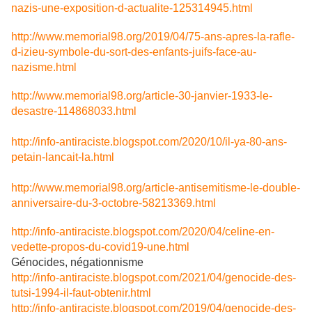
nazis-une-exposition-d-actualite-125314945.html
http://www.memorial98.org/2019/04/75-ans-apres-la-rafle-
d-izieu-symbole-du-sort-des-enfants-juifs-face-au-
nazisme.html
http://www.memorial98.org/article-30-janvier-1933-le-
desastre-114868033.html
http://info-antiraciste.blogspot.com/2020/10/il-ya-80-ans-
petain-lancait-la.html
http://www.memorial98.org/article-antisemitisme-le-double-
anniversaire-du-3-octobre-58213369.html
http://info-antiraciste.blogspot.com/2020/04/celine-en-
vedette-propos-du-covid19-une.html
Génocides, négationnisme
http://info-antiraciste.blogspot.com/2021/04/genocide-des-
tutsi-1994-il-faut-obtenir.html
http://info-antiraciste.blogspot.com/2019/04/genocide-des-