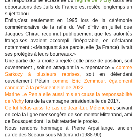
La responsabilité écrasante du
régime de Vichy
dans les
déportations des Juifs de France est restée longtemps un
sujet tabou.
Enfin,c'est seulement en 1995 lors de la cérémonie
commémorative de la rafle du Vel' d'Hiv en juillet que
Jacques Chirac reconnut publiquement que les autorités
françaises avaient accompli l’irréparable, en déclarant
notamment : «Manquant à sa parole, elle (la France) livrait
ses protégés à leurs bourreaux.»
Une partie de la droite a rejeté cette prise de position, soit
ouvertement , soit en attaquant la « repentance »
comme
Sarkozy à plusieurs reprises,
soit en défendant
ouvertement Pétain
comme Eric Zemmour, également
candidat à la présidentielle de 2022.
Marine Le Pen a elle aussi mis en cause la responsabilité
de Vichy
lors de la campagne présidentielle de 2017.
Ce fut hélas aussi le cas de Jean-Luc Mélenchon
, suivant
en cela la ligne mensongère de son mentor Mitterrand, ami
de Bousquet dont il a fait retarder le procès.
Nous rendons hommage à Pierre Arpaillange, ancien
garde des Sceaux sous Mitterrand (1988-90)