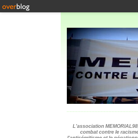
L'association MEMORIAL98,
combat contre le racisme
l'antisémitisme et le négation