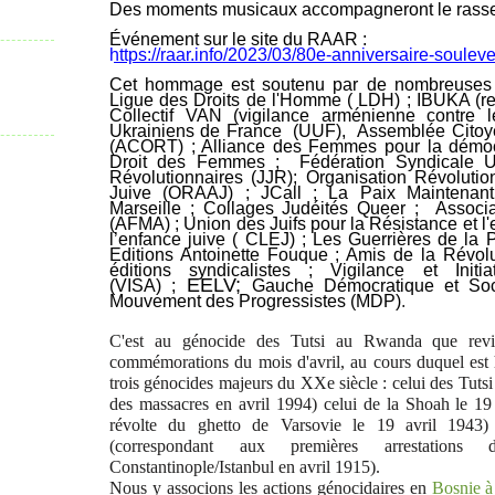
Des moments musicaux accompagneront le rass
Événement sur le site du RAAR :
https://raar.info/2023/03/80e-
anniversaire-soulev
Cet hommage est soutenu par de nombreuses a
Ligue des Droits de l'Homme ( LDH) ; IBUKA (re
Collectif VAN (vigilance arménienne contre 
Ukrainiens de France (UUF), Assemblée Citoye
(ACORT) ; Alliance des Femmes pour la démocra
Droit des Femmes ; Fédération Syndicale Uni
Révolutionnaires (JJR); Organisation Révolutionn
Juive (ORAAJ) ; JCall ; La Paix Maintenant 
Marseille ; Collages Judéités Queer ; Assoc
(AFMA) ; Union des Juifs pour la Résistance et l'
l’enfance juive ( CLEJ) ; Les Guerrières de la
Editions Antoinette Fouque ; Amis de la Révolu
éditions syndicalistes ; Vigilance et Initia
EELV;
(VISA) ;
Gauche Démocratique et S
Mouvement des Progressistes (MDP)
.
C'est au génocide des Tutsi au Rwanda que revient
commémorations du mois d'avril, au cours duquel est
trois génocides majeurs du XXe siècle : celui des Tuts
des massacres en avril 1994) celui de la Shoah le 19
révolte du ghetto de Varsovie le 19 avril 1943)
(correspondant aux premières arrestations 
Constantinople/Istanbul en avril 1915).
Nous y associons les actions génocidaires en
Bosnie à