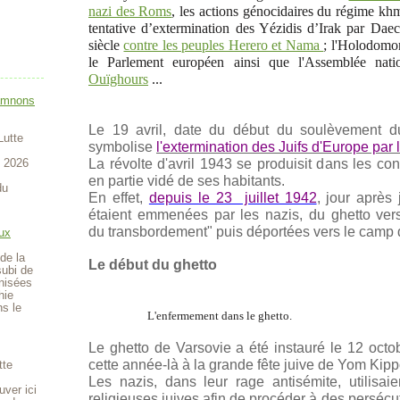
nazi des Roms
, les actions génocidaires du régime k
tentative d’extermination des Yézidis d’Irak par Dae
siècle
contre les peuples Herero et Nama
; l'Holodomo
le Parlement européen ainsi que l'Assemblée nat
Ouïghours
...
amnons
Le 19 avril, date du début du soulèvement d
Lutte
symbolise
l'extermination des Juifs d'Europe par 
t 2026
La révolte d'avril 1943 se produisit dans les con
en partie vidé de ses habitants.
du
En effet,
depuis le 23 juillet 1942
, jour après
étaient emmenées par les nazis, du ghetto ver
du transbordement" puis déportées vers le camp 
ux
de la
Le début du ghetto
subi de
anisées
hie
ns le
L'enfermement dans le ghetto.
Le ghetto de Varsovie a été instauré le 12 octo
cette année-là à la grande fête juive de Yom Kipp
tte
Les nazis, dans leur rage antisémite, utilisai
uver ici
religieuses juives afin de procéder à des persécu