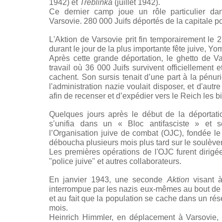
1942) et
Treblinka
(juillet 1942).
Ce dernier camp joue un rôle particulier dan
Varsovie. 280 000 Juifs déportés de la capitale 
L'Aktion de Varsovie prit fin temporairement le
durant le jour de la plus importante fête juive, Yo
Après cette grande déportation, le ghetto de V
travail où 36 000 Juifs survivent officiellement
cachent. Son sursis tenait d’une part à la pénur
l'administration nazie voulait disposer, et d'aut
afin de recenser et d’expédier vers le Reich les b
Quelques jours après le début de la déportation
s’unifia dans un « Bloc antifasciste » et 
l’Organisation juive de combat (OJC), fondée le
déboucha plusieurs mois plus tard sur le soulèv
Les premières opérations de l'OJC furent dirigé
"police juive" et autres collaborateurs.
En janvier 1943, une seconde
Aktion
visant à
interrompue par les nazis eux-mêmes au bout de q
et au fait que la population se cache dans un ré
mois.
Heinrich Himmler, en déplacement à Varsovie, 