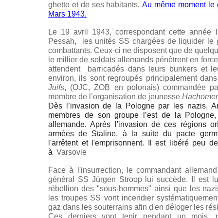
ghetto et de ses habitants.
Au même moment le gh
Mars 1943.
Le 19 avril 1943, correspondant cette année l
Pessah, les unités SS chargées de liquider le 
combattants. Ceux-ci ne disposent que de quelq
le millier de soldats allemands pénètrent en force 
attendent barricadés dans leurs bunkers et 
environ, ils sont regroupés principalement dans 
Juifs
, (OJC, ZOB en polonais) commandée par
membre de l’organisation de jeunesse
Hachomer 
Dès l’invasion de la Pologne par les nazis, A
membres de son groupe l’est de la Pologne, 
allemande. Après l'invasion de ces régions or
armées de Staline, à la suite du pacte germa
l'arrêtent et l'emprisonnent. Il est libéré peu 
à
Varsovie
Face à l'insurrection, le commandant allemand 
général SS Jürgen Stroop lui succède. Il est l
rébellion des "sous-hommes" ainsi que les nazis 
les troupes SS vont incendier systématiquemen
gaz dans les souterrains afin d'en déloger les rés
Ces derniers vont tenir pendant un mois, m