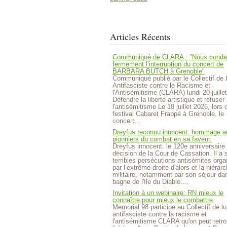
Articles Récents
Communiqué de CLARA : "Nous cond
fermement l’interruption du concert de
BARBARA BUTCH à Grenoble"
Communiqué publié par le Collectif de 
Antifasciste contre le Racisme et
l'Antisémitisme (CLARA) lundi 20 juille
Défendre la liberté artistique et refuser
l'antisémitisme Le 18 juillet 2026, lors 
festival Cabaret Frappé à Grenoble, le
concert...
Dreyfus reconnu innocent: hommage a
pionniers du combat en sa faveur.
Dreyfus innocent: le 120e anniversaire 
décision de la Cour de Cassation. Il a 
terribles persécutions antisémites org
par l’extrême-droite d'alors et la hiérarc
militaire, notamment par son séjour da
bagne de l'Ile du Diable....
Invitation à un webinaire: RN mieux le
connaître pour mieux le combattre
Memorial 98 participe au Collectif de lu
antifasciste contre la racisme et
l'antisémitisme CLARA qu'on peut retro