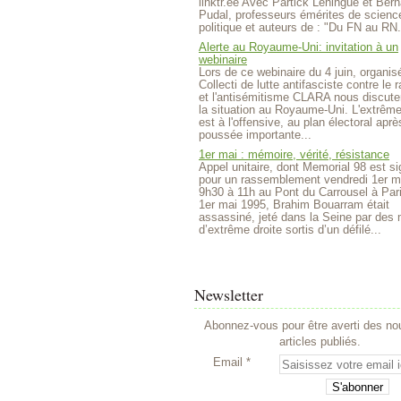
linktr.ee Avec Partick Lehingue et Bern
Pudal, professeurs émérites de scienc
politique et auteurs de : "Du FN au RN.
Alerte au Royaume-Uni: invitation à un
webinaire
Lors de ce webinaire du 4 juin, organisé
Collecti de lutte antifasciste contre le
et l'antisémitisme CLARA nous discute
la situation au Royaume-Uni. L'extrême
est à l'offensive, au plan électoral aprè
poussée importante...
1er mai : mémoire, vérité, résistance
Appel unitaire, dont Memorial 98 est si
pour un rassemblement vendredi 1er m
9h30 à 11h au Pont du Carrousel à Par
1er mai 1995, Brahim Bouarram était
assassiné, jeté dans la Seine par des m
d’extrême droite sortis d’un défilé...
Newsletter
Abonnez-vous pour être averti des n
articles publiés.
Email