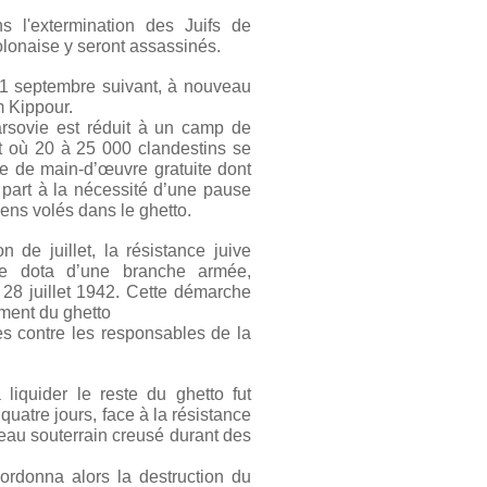
s l'extermination des Juifs de
polonaise y seront assassinés.
 21 septembre suivant, à nouveau
m Kippour.
arsovie est réduit à un camp de
 et où 20 à 25 000 clandestins se
ie de main-d’œuvre gratuite dont
re part à la nécessité d’une pause
iens volés dans le ghetto.
 de juillet, la résistance juive
se dota d’une branche armée,
 28 juillet 1942. Cette démarche
ement du ghetto
es contre les responsables de la
 liquider le reste du ghetto fut
uatre jours, face à la résistance
seau souterrain creusé durant des
ordonna alors la destruction du