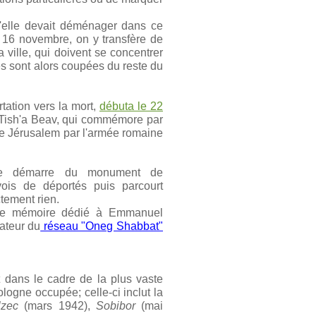
u'elle devait déménager dans ce
 Le 16 novembre,
on y transfère de
la ville, qui doivent se concentrer
es sont alors coupées du reste du
tation vers la mort,
débuta le 22
e Tish'a Beav, qui commémore par
f de Jérusalem par l'armée romaine
che démarre du monument de
nvois de déportés puis parcourt
ctement rien.
t de mémoire dédié à Emmanuel
ateur du
réseau "Oneg Shabbat"
t dans le cadre de la plus vaste
ologne occupée; celle-ci inclut la
lzec
(mars 1942),
Sobibor
(mai