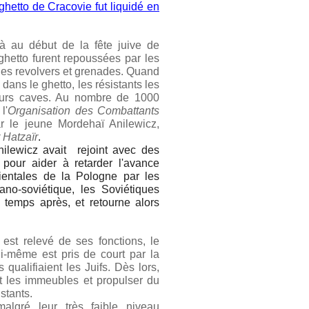
etto de Cracovie fut liquidé en
à au début de la fête juive de
ghetto furent repoussées par les
ues revolvers et grenades. Quand
dans le ghetto, les résistants les
leurs caves. Au nombre de 1000
l'
Organisation des Combattants
 le jeune Mordehaï Anilewicz,
Hatzaïr
.
nilewicz avait rejoint avec des
pour aider à retarder l'avance
ientales de la Pologne par les
no-soviétique, les Soviétiques
de temps après, et retourne alors
est relevé de ses fonctions, le
ui-même est pris de court par la
qualifiaient les Juifs. Dès lors,
t les immeubles et propulser du
istants.
algré leur très faible niveau