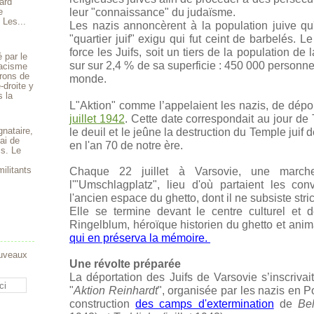
ard
e
leur "connaissance" du judaïsme.
 Les...
Les nazis annoncèrent à la population juive q
"quartier juif" exigu qui fut ceint de barbelés.
force les Juifs, soit un tiers de la population de 
 par le
sur sur 2,4 % de sa superficie : 450 000 personn
 racisme
rons de
monde.
-droite y
s la
L"Aktion"
comme l’appelaient les nazis,
de dépor
juillet 1942
. Cette date correspondait au jour d
gnataire,
le deuil et le jeûne la destruction du Temple jui
ai de
en l'an 70 de notre ère.
is. Le
ilitants
Chaque 22 juillet à Varsovie, une mar
l'"Umschlagplatz", lieu d'où partaient les co
l'ancien espace du ghetto, dont il ne subsiste stri
Elle se termine devant le centre culturel e
Ringelblum, héroïque historien du ghetto et anim
qui en préserva la mémoire.
ouveaux
Une révolte préparée
La déportation des Juifs de Varsovie s’inscrivai
"
Aktion Reinhardt
", organisée par les nazis en P
construction
des camps d'extermination
de
Be