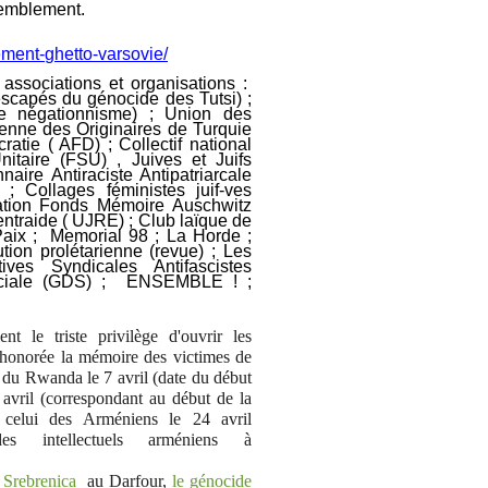
emblement.
ement-
ghetto-varsovie/
ssociations et organisations :
scapés du génocide des Tutsi) ;
le négationnisme) ; Union des
nne des Originaires de Turquie
tie ( AFD) ; Collectif national
taire (FSU) , Juives et Juifs
aire Antiraciste Antipatriarcale
; Collages féministes juif-ves
iation Fonds Mémoire Auschwitz
entraide ( UJRE) ; Club laïque de
 Paix ; Memorial 98 ; La Horde ;
tion prolétarienne (revue) ; Les
tives Syndicales Antifascistes
ociale (GDS) ; ENSEMBLE ! ;
 le triste privilège d'ouvrir les
 honorée la mémoire des victimes de
i du Rwanda le 7 avril (date du début
 avril (correspondant au début de la
 celui des Arméniens le 24 avril
des intellectuels arméniens à
 Srebrenica
au Darfour,
le génocide