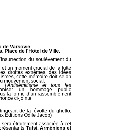
o de Varsovie
 Place de l’Hôtel de Ville.
l’insurrection du soulèvement du
 et un moment crucial de la lutte
es droites extrêmes, des idées
acismes, cette mémoire doit selon
 du mouvement social.
 l'Antisémitisme et tous les
rganiser un hommage public
ous la forme d’un rassemblement
nonce ci-jointe.
irigeant de la révolte du ghetto,
ux Éditions Odile Jacob)
sera étroitement associée à cet
présentants
Tutsi, Arméniens et