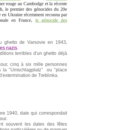
hmer rouge au Cambodge et la récente
ch, le premier des génocides du 20e
r en Ukraine récemment reconnu par
ionale en France,
le génocide des
u ghetto de Varsovie en 1943,
les nazis
.
ditions terribles d'un ghetto déjà
 jour, cinq à six mille personnes
s la "Umschlagplatz" ou "place
d'extermination de Treblinka.
bre 1940, date qui correspondait
our.
ent souvent les dates des fêtes
tions particulières ou de marquer