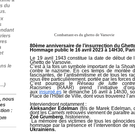
rs du
fus.
ux
s
endant
Combattant-es du ghetto de Varsovie
riers
ires
80ème anniversaire de l’insurrection du Ghett
a
Hommage public le 16 avril 2023 à 14H30, Paris,
et
Le 19 avril 1943 constitue la date de début de 
Ghetto de Varsovie.
ans le
C’est à la fois un symbole important de la Shoah
contre le nazisme. En ces temps de montée d
fascisantes, de l’antisémitisme et de tous les r
nous être particulièrement. portée par les forces
C’est pourquoi le
Réseau de lutte contre
..)
Racismes
(RAAR) prend l’initiative d’o
______________
aux
insurgé.es
le dimanche 16 avril à 14h30, s
Place de l'Hôtel de Ville, dont vous trouverez l’an
, nous
Interviendront notamment :
des
Aleksander Edelman
(fils de Marek Edelman, d
tion :
dont les
Carnets retrouvés
viennent de paraître a
Zoé Grumberg
, historienne.
com
La mémoire des victimes de tous les génocides 
______________
hommage par la présence et l’intervention de re
Ukrainiens.