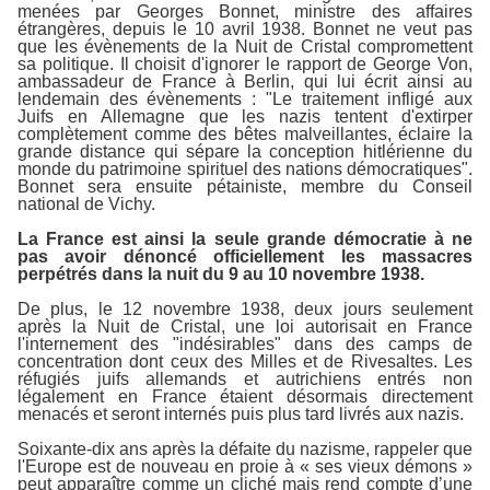
menées par Georges Bonnet, ministre des affaires
étrangères, depuis le 10 avril 1938. Bonnet ne veut pas
que les évènements de la Nuit de Cristal compromettent
sa politique. Il choisit d'ignorer le rapport de George Von,
ambassadeur de France à Berlin, qui lui écrit ainsi au
lendemain des évènements : "Le traitement infligé aux
Juifs en Allemagne que les nazis tentent d'extirper
complètement comme des bêtes malveillantes, éclaire la
grande distance qui sépare la conception hitlérienne du
monde du patrimoine spirituel des nations démocratiques".
Bonnet sera ensuite pétainiste, membre du Conseil
national de Vichy.
La France est ainsi la seule grande démocratie à ne
pas avoir dénoncé officiellement les massacres
perpétrés dans la nuit du 9 au 10 novembre 1938.
De plus, le 12 novembre 1938, deux jours seulement
après la Nuit de Cristal, une loi autorisait en France
l'internement des "indésirables" dans des camps de
concentration dont ceux des Milles et de Rivesaltes. Les
réfugiés juifs allemands et autrichiens entrés non
légalement en France étaient désormais directement
menacés et seront internés puis plus tard livrés aux nazis.
Soixante-dix ans après la défaite du nazisme, rappeler que
l'Europe est de nouveau en proie à « ses vieux démons »
peut apparaître comme un cliché mais rend compte d’une