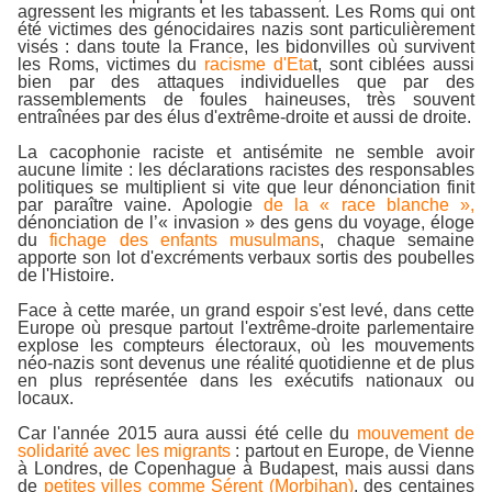
agressent les migrants et les tabassent. Les Roms qui ont
été victimes des génocidaires nazis sont particulièrement
visés : dans toute la France, les bidonvilles où survivent
les Roms, victimes du
racisme d'Eta
t, sont ciblées aussi
bien par des attaques individuelles que par des
rassemblements de foules haineuses, très souvent
entraînées par des élus d'extrême-droite et aussi de droite.
La cacophonie raciste et antisémite ne semble avoir
aucune limite : les déclarations racistes des responsables
politiques se multiplient si vite que leur dénonciation finit
par paraître vaine. Apologie
de la « race blanche »,
dénonciation de l’« invasion » des gens du voyage, éloge
du
fichage des enfants musulmans
, chaque semaine
apporte son lot d'excréments verbaux sortis des poubelles
de l'Histoire.
Face à cette marée, un grand espoir s'est levé, dans cette
Europe où presque partout l'extrême-droite parlementaire
explose les compteurs électoraux, où les mouvements
néo-nazis sont devenus une réalité quotidienne et de plus
en plus représentée dans les exécutifs nationaux ou
locaux.
Car l'année 2015 aura aussi été celle du
mouvement de
solidarité avec les migrants
: partout en Europe, de Vienne
à Londres, de Copenhague à Budapest, mais aussi dans
de
petites villes comme Sérent (Morbihan)
, des centaines