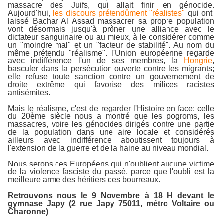
massacre des Juifs, qui allait finir en génocide.
Aujourd'hui,
les discours prétendûment "réalistes"
qui ont
laissé Bachar Al Assad massacrer sa propre population
vont désormais jusqu'à prôner une alliance avec le
dictateur sanguinaire ou au mieux, à le considérer comme
un "moindre mal" et un "facteur de stabilité". Au nom du
même prétendu "réalisme", l'Union européenne regarde
avec indifférence l'un de ses membres, la
Hongrie
,
basculer dans la persécution ouverte contre les migrants;
elle refuse toute sanction contre un gouvernement de
droite extrême qui favorise des milices racistes
antisémites.
Mais le réalisme, c'est de regarder l'Histoire en face: celle
du 20ème siècle nous a montré que les pogroms, les
massacres, voire les génocides dirigés contre une partie
de la population dans une aire locale et considérés
ailleurs avec indifférence aboutissent toujours à
l'extension de la guerre et de la haine au niveau mondial.
Nous serons ces Européens qui n'oublient aucune victime
de la violence fasciste du passé, parce que l'oubli est la
meilleure arme des héritiers des bourreaux.
Retrouvons nous le 9 Novembre à 18 H devant le
gymnase Japy (2 rue Japy 75011, métro Voltaire ou
Charonne)