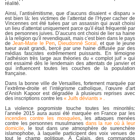
réalité.
Ainsi, l'antisémitisme, que d'aucuns disaient « disparu »
est bien là: les victimes de l'attentat de l'Hyper cacher de
Vincennes ont été tuées par un assassin qui avait choisi
un lieu d'attentat uniquement parce qu'il était fréquenté par
des personnes juives. D'aucuns ont choisi de lier sa haine
à la religion qu'il revendiquait, mais c'est bien dans le pays
de
Jean-Marie le Pen
,
Dieudonné
Soral,
et que le jeune
tueur avait grandi, bercé par une haine diffusée par des
médias fascistes extrêmement puissants. En témoigne
l'adhésion très large aux théories du « complot juif » qui
ont essaimé dès le lendemain des attentats de janvier et
qui influencent toutes les couches de la population
française.
Dans la bonne ville de Versailles, fortement marquée par
l’extrême-droite et l’intégrisme catholique, l’œuvre d'art
d'Anish Kapoor est dégradée à plusieurs reprises avec
des inscriptions contre les
« Juifs déviants » .
La violence pogromiste touche toutes les minorités:
l'année 2015 aura aussi été marquée en France par les
incendies contre les mosquées
, les attaques menées
contre les personnes musulmanes
dans la rue où à leur
domicile
, le tout dans une atmosphère de surenchère
islamophobe, à laquelle participent des voix venues de
tout le champ politique. À Calais, des commandos