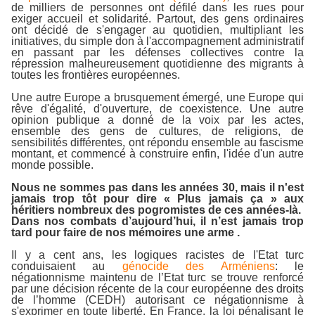
de milliers de personnes ont défilé dans les rues pour
exiger accueil et solidarité. Partout, des gens ordinaires
ont décidé de s'engager au quotidien, multipliant les
initiatives, du simple don à l'accompagnement administratif
en passant par les défenses collectives contre la
répression malheureusement quotidienne des migrants à
toutes les frontières européennes.
Une autre Europe a brusquement émergé, une Europe qui
rêve d'égalité, d'ouverture, de coexistence. Une autre
opinion publique a donné de la voix par les actes,
ensemble des gens de cultures, de religions, de
sensibilités différentes, ont répondu ensemble au fascisme
montant, et commencé à construire enfin, l'idée d'un autre
monde possible.
Nous ne sommes pas dans les années 30, mais il n'est
jamais trop tôt pour dire « Plus jamais ça » aux
héritiers nombreux des pogromistes de ces années-là.
Dans nos combats d’aujourd’hui, il n’est jamais trop
tard pour faire de nos mémoires une arme .
Il y a cent ans, les logiques racistes de l'Etat turc
conduisaient au
génocide des Arméniens
: le
négationnisme maintenu de l’Etat turc se trouve renforcé
par une décision récente de la cour européenne des droits
de l’homme (CEDH) autorisant ce négationnisme à
s'exprimer en toute liberté. En France, la loi pénalisant le