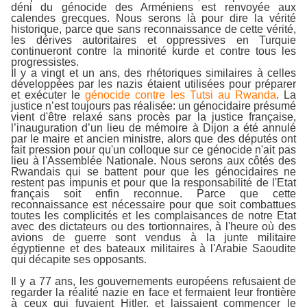
déni du génocide des Arméniens est renvoyée aux
calendes grecques. Nous serons là pour dire la vérité
historique, parce que sans reconnaissance de cette vérité,
les dérives autoritaires et oppressives en Turquie
continueront contre la minorité kurde et contre tous les
progressistes.
Il y a vingt et un ans, des rhétoriques similaires à celles
développées par les nazis étaient utilisées pour préparer
et exécuter le
génocide contre les Tutsi au Rwanda
. La
justice n’est toujours pas réalisée: un génocidaire présumé
vient d'être relaxé sans procès par la justice française,
l’inauguration d’un lieu de mémoire à Dijon a été annulé
par le maire et ancien ministre, alors que des députés ont
fait pression pour qu'un colloque sur ce génocide n'ait pas
lieu à l'Assemblée Nationale. Nous serons aux côtés des
Rwandais qui se battent pour que les génocidaires ne
restent pas impunis et pour que la responsabilité de l'Etat
français soit enfin reconnue. Parce que cette
reconnaissance est nécessaire pour que soit combattues
toutes les complicités et les complaisances de notre Etat
avec des dictateurs ou des tortionnaires, à l'heure où des
avions de guerre sont vendus à la junte militaire
égyptienne et des bateaux militaires à l'Arabie Saoudite
qui décapite ses opposants.
Il y a 77 ans, les gouvernements européens refusaient de
regarder la réalité nazie en face et fermaient leur frontière
à ceux qui fuyaient Hitler, et laissaient commencer le