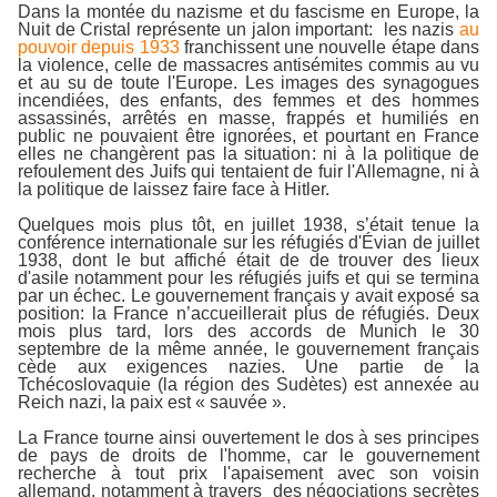
Dans la montée du nazisme et du fascisme en Europe, la
Nuit de Cristal représente un jalon important: les nazis
au
pouvoir depuis 1933
franchissent une nouvelle étape dans
la violence, celle de massacres antisémites commis au vu
et au su de toute l'Europe. Les images des synagogues
incendiées, des enfants, des femmes et des hommes
assassinés, arrêtés en masse, frappés et humiliés en
public ne pouvaient être ignorées, et pourtant en France
elles ne changèrent pas la situation: ni à la politique de
refoulement des Juifs qui tentaient de fuir l'Allemagne, ni à
la politique de laissez faire face à Hitler.
Quelques mois plus tôt, en juillet 1938, s’était tenue la
conférence internationale sur les réfugiés d'Évian de juillet
1938, dont le but affiché était de de trouver des lieux
d'asile notamment pour les réfugiés juifs et qui se termina
par un échec. Le gouvernement français y avait exposé sa
position: la France n’accueillerait plus de réfugiés. Deux
mois plus tard, lors des accords de Munich le 30
septembre de la même année, le gouvernement français
cède aux exigences nazies. Une partie de la
Tchécoslovaquie (la région des Sudètes) est annexée au
Reich nazi, la paix est « sauvée ».
La France tourne ainsi ouvertement le dos à ses principes
de pays de droits de l'homme, car le gouvernement
recherche à tout prix l'apaisement avec son voisin
allemand, notamment à travers des négociations secrètes